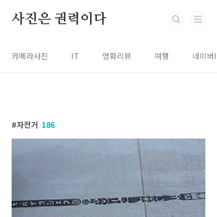
본문 바로가기
사진은 권력이다
카메라사진
IT
영화리뷰
여행
네이버
자전거
186