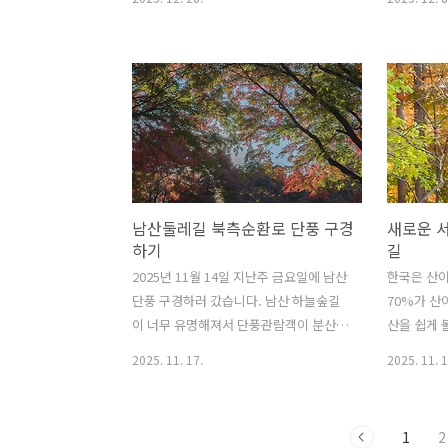
하는 축제도 마찬가지고요. 실패할 수 있
합니다. 아
습니다. 실패하면서 개선해 나가면 되니
닐까 하네요
까요. 한강버스처럼 이상한 행정을 하기
인도 즐기는
도 하지만 여기서 소개할 축제는 매우 잘
선물을 받는
했습니다. 어떤 사람을 한 가지로 평가할
다리는 크리
수 없죠. 좋은 건 칭찬하고 싫은 건 쓴소리
스마스를 즐
를 해야지 무조건 옳고 무조건 틀린 것은
입니다. 명
극우와 극좌들이나 하는 짓이죠. 맹목적
시절에도 
칭찬, 맹목적 비판은 지양해야 합니다. 다
행금지를 즐
남산둘레길 북측순환로 단풍 구경
새로운 
만 쓰레드 같은 경박단소한 SNS에 사진
전 2008년
하기
길
과 글 올리면 곡해해서 이해하는 꼬락서
안 갑니다.
니들이 참 많더라고요. 그래서 롱폼 그러
어요. 그리
2025년 11월 14일 지난주 금요일에 남산
한국은 산이
나 언제 사라질지 모르는 티스토리에 좀
만 크리스
단풍 구경하러 갔습니다. 남산 하늘숲길
70%가 산
적어보고자 합니다. 빛의 조형물이 다..
카페와 음식
이 너무 유명해져서 단풍관람객이 분산된
산을 쉽게 
느낌도 듭니다. 뭐 걷는 것 좋아하시면 남
지가 많지 
2025. 11. 17.
2025. 11. 1
산 둘레길 남측 순환로인 남산 하늘숲길
도 인왕산,
돌아보시고 남산 정상 찍고 북측 순환로
져 있죠. 산
로 내려와서 다시 반바퀴 돌아서 남산 백
보다 산이 
1
2
범광장으로 가셔도 좋습니다. 그러나 쉽
강에도 큰 