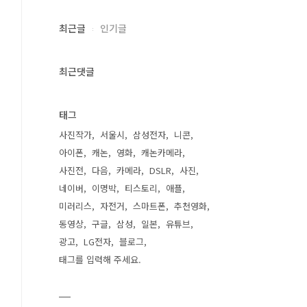
최근글
인기글
최근댓글
태그
사진작가
서울시
삼성전자
니콘
아이폰
캐논
영화
캐논카메라
사진전
다음
카메라
DSLR
사진
네이버
이명박
티스토리
애플
미러리스
자전거
스마트폰
추천영화
동영상
구글
삼성
일본
유튜브
광고
LG전자
블로그
태그를 입력해 주세요.