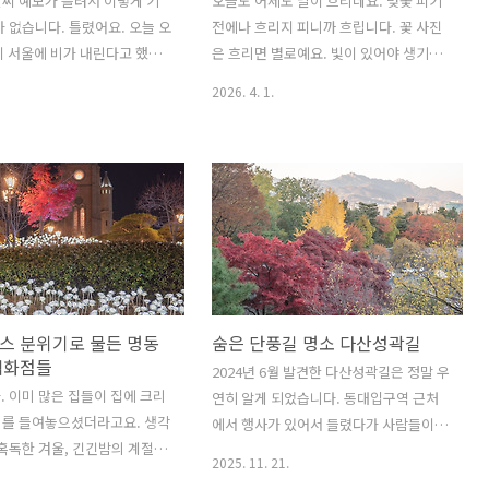
씨 예보가 틀려서 이렇게 기
오늘도 어제도 날이 흐리네요. 벚꽃 피기
다. 투자자들의 돈을 받고 올
시절이라서 지나가는 사람들에게 물어물
가 없습니다. 틀렸어요. 오늘 오
전에나 흐리지 피니까 흐립니다. 꽃 사진
. 앞으로도 동해..
어서 찾아갔네요. 이 어린이대공원을..
지 서울에 비가 내린다고 했는
은 흐리면 별로예요. 빛이 있어야 생기가
살짝 오고 그쳤네요. 하루 종일
돌아요. 꽃을 왜 찍냐는 분들 많죠. 특히
2026. 4. 1.
 예보도 틀렸고요. 기상청이
젊은 분들이 꽃을 찍는 엄마들을 이해 못
못 맞추는 모습이 기가 막힙니
해요. 그런데 그건 내가 꽃이기 때문에 꽃
 오예보가 하루를 번 느낌이
이 눈에 안들어와요. 주변 친구들이 다 생
울에 온 외국인 관광객들은 기
기 넘치는 20,30대인데요. 그런데 40대
의 하루를 선물 받았다고 할
넘어가면서 내가 꽃이 아님을 알게 되죠.
 좋네요. 합정동 홍대솔내길
죽음도 눈에 어른거리고 살아온 날보다
 벚꽃 시즌마다 카메라 들고
살날이 적은 분들은 생기 있는 모든 것을
 가봐서 올해는 좀 색다른 곳
좋아해요. 아기, 꽃을 왜 좋아하겠어요.
 이리저리 찾아봤습니다. 안
나에게 없는 생기가 있거든요. 그럼에도
스 분위기로 물든 명동
숨은 단풍길 명소 다산성곽길
천, 불광천 같은 하천은 풍경이
벚꽃은 남녀노소 다 좋아해요 안양천은
백화점들
개나리 있고 물 있고 벚꽃있고
서울에서도 알아주는 벚꽃 명소입니다.
2024년 6월 발견한 다산성곽길은 정말 우
복사 붙여 넣기 같아 보이기도
여기는 규모가 엄청나게 커요. 수 km에
. 이미 많은 집들이 집에 크리
연히 알게 되었습니다. 동대입구역 근처
래서 색다른 곳을 찾다 찾은 곳
벚꽃이 가득해요. 게다가 접근성이 엄청
리를 들여놓으셨더라고요. 생각
에서 행사가 있어서 들렸다가 사람들이
정동 벚꽃길입..
좋지는 않아서 평일은..
 혹독한 겨울, 긴긴밤의 계절을
성곽길로 올라가는 걸 보고 쫄래쫄래 따
2025. 11. 21.
뭔가 이정표나 등대가 있어야
라 올라갔다가 엄청난 길을 보게 되었네
.