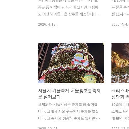
안양예술공원은 참 좋은 공간입니다. 요
기상청이 날
만 무엇보다 건설 과정의 인허가가 문제
곳도 많습니
즘은 좀 퇴색이 된 느낌이 있지만 그럼에
분 좋을 수
였습니다. 92억원을 들여서 만든 65미터
린 곳도 많죠
도 여전히 아름다운 산수를 제공합니다.
전 11시까
높..
안양예술공원은 안양유원지였던 곳입니
데 새벽에 
2026. 4. 13.
2026. 4. 4.
다. 삼성산과 삼성천이 흐릅니다. 관악산
흐리다고 한
산행하는 분들이 이쪽으로 많이 내려오
봄 날씨도 
죠. 그래서 주말에 가면 등산객들이 엄청
다만 오늘은
많습니다. 4월 11일 12일 이틀 연속 찾아
드네요. 서
갔는데 안양예술공원은 이제 막 벚꽃을
가막힌 서울
피우고 있네요. 지난 주말이 만개이고 이
정도로 날이
번 주부터 벚꽃비를 내릴 듯하네요. 다른
벚꽃길 매년
지역보다 1주일 이상 개화가 느린 이유는
서울 곳곳을
여기가 계곡이기 때문입니다. 계곡은 해
을 가보고자
서울시 겨울축제 서울빛초롱축제
크리스마
가 늦게 뜨고 일찍 져서 일조량이 다른 평
양천, 양재
를 살펴보다
성당과 
지보다 낮습니다. 일조량이 차야 꽃이 개
비슷해요. 
화하는데 계곡은 일조량이 낮습니다. 다
끝이에요. 
오세훈 현 서울시장은 축제를 참 좋아합
12월입니다
산이 막고 있기 때문이죠. 그래서 여름 물
하고요. 그
니다. 그래서 서울 곳곳에서 축제를 펼칩
스마스 트
놀이 명소이기도 합니다. 안양예술공원 ..
이 여기 합
니다. 그 축제가 성공한 축제도 있지만 실
해 보면 이
패한 축제도 많습니다. 또한 앞으로 진행
보내려면 
2025. 12. 28.
2025. 12. 8