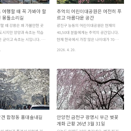
 여행할 때 꼭 가봐야 할
추억의 어린이대공원은 여전히 푸
변 몽돌소리길
르고 아름다운 공간
할 때 강릉은 꽤 가볼만한 곳
광진구 능동의 어린이대공원은 현재의
 도시지만 양양과 속초는 작습
40,50대 분들에게는 추억의 공간입니다.
은 군이고 속초는 시입니다. 군
현재 한국에서 가장 많은 나이대가 70 ~
준은 인구 5만 기준인데 양양은
76년 사이라고 하죠. 이 세대가 바로 X세
.
2026. 4. 20.
 명 아래이고 속초는 8만 명 내
대입니다. 이 X세대들이 국민학교 중학교
두 곳 모두 인구가 줄어들고 있
시절 꼭 같던 곳이 능동 '어린이 대공원'입
마찬가지입니다. 이유는 정주
니다. 동작구 대방동에 있는 학교를 다녔
인 직장 때문이죠. 동해는 어
던 제가 능동 어린이대공원을 갔으니 아
한 도시들이 많은데 물고기들이
마도 대부분의 서울에 사는 분들은 학교
 어업 인구가 계속 줄고 젊은 층
에서 소풍이나 사생대회를 하러 갔을 것
 없다 보니 큰 도시로 서울로
으로 보이네요. 당시 기억은 아직도 생생
다. 그러나 어업대신 발달하
합니다. 오전 8시인가 9시까지 어린이대
는데 바로 관광업입니다. 동해
공원 앞으로 모여서 출석 체크 했던 그때
발견 합정동 홍대솔내길
안양천 금천구 광명시 부근 벚꽃
득 늘어선 고층 빌딩 대부분
가 아직도 생생하게 기억나요. 당시는 7호
개화 근황 26년 3월 31일
리조트입니다. 그 호텔과 리조
선도 없어서 2호선 건대입구역에서 내려
 생활형 오피스텔로 만들어진
서 한참 걸어갔었습니다. 지도앱도 없던