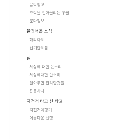
음악창고
추억을 길어올리는 우물
문화정보
물건너온 소식
해외화제
신기한제품
삶
세상에 대한 쓴소리
세상에대한 단소리
알아두면 편리한것들
잡동사니
자전거 타고 산 타고
자전거여행기
아름다운 산행