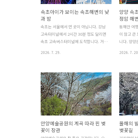
속초아이가 보이는 속초해변의 낮
양양 속초
과 밤
정암 해
속초는 서울에서 먼 곳이 아닙니다. 강남
동해안 여행
고속터미널에서 2시간 30분 정도 달리면
이 많고 큰
속초 고속버스터미널에 도착합니다. 거리
니다. 양양
는 강릉 가는 시간과 비슷합니다. 중요한
과 시의 기
2026. 7. 29.
2026. 7. 20
건 고속버스터미널에서 바다까지의 거리
인구가 3만
와 시간입니다. 속초는 속초고속버스터미
외입니다. 
널에서 속초해변까지 걸어서 10분 밖에
고 강릉도 
안 걸립니다. 이게 속초 해변의 매력입니
요건의 핵심
다. 그리고 속초는 위 사진에서 보시면 아
업이 발달
시겠지만 고층 빌딩이 꽤 많은 도시입니
안 잡혀요.
다. 저 건물 대부분이 숙박시설입니다. 가
은 일자리가
격은 크게 비싸지 않습니다. 속초해변의
오고 있습니
명물 속초아이런던 아이를 보고 만든 듯
는 업이 있
안양예술공원의 계곡 따라 핀 벚
올해의 
한 속초 아이라는 대관람차는 속초 해변
해변가에 가
꽃이 장관
벚꽃길
의 명물입니다. 이 속초 아이는 뉴스로 많
은 호텔과 
이 봤습니다. 해변 경관 훼손 논란도 있지
트 중에는