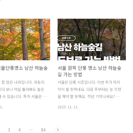
마 그 등대가 크리스마스가 아
요. 드라마 의 배경으로 담았다고 하는데
. 기독교의 축제지만 비종교
앞으로 더 많은 한국 드라마와 영화가 이
 겨울 명절이 되었네요. 특히
길을 꼭 담았으면 하네요. 아름다운 한양
 아이들에게는 1년 중 가장 기
도성 순성길 다산성곽길동대입구역 장충
스마스일 듯 하네요. 이 크리
단 공원 옆에서 시작하는 것이 좋지만 전
기기에 좋은 곳이 명동 일대
남산둘레길 단풍길 다 걷고 반얀트리 호
동은 80년대 통행금지가 있던
텔로 쑥 들어간 후에 만난 남산자락길을
크리스마스이브에는 풀리는 통
좀 타고 여기로 나왔습니다. 어떻게 보면
기려는 인파로 꽉 찼습니다.
거꾸로 타는 것이죠. 위 사진 속에 저 멀리
서울단풍명소 남산 하늘숲
서울 원픽 단풍 명소 남산 하늘숲
 경에 딱 한 번 가보고 다시는
신라호텔이 보이고 성곽 바로 너머에는
길 가는 방법
 사람들에게 쓸려 다니다가 왔
서울에서 가장 아름다운 도서관 중 하나
고 요즘도 그러는지 모르겠지
 참 많은 나라입니다. 국토의
인 '다산성곽도서관' 지붕이 보이네요. 저
서울은 단풍 시즌입니다. 이번 주가 마지
마스이브에는 특별가로 모시는
이다 보니 어딜 둘러봐도 높은
기는 꼭 가보세요. 저 멀리 북한산이 보
막이 될 듯하네요. 다음 주부터는 눈 걱정
점이 참 많았죠. 크리스마스 ..
볼 수 있습니다. 특히 서울은 평
일..
을 해야 할 듯해요. 작년 기억나세요? 늦
않습니다. 종로구와 중구만 해
단풍이 들고 있는데 눈이 와서 단풍과 눈
1.
2025. 11. 11.
 북악산 그리고 남산으로 둘러
을 한꺼번에 봤었습니다. 올해도 작년처
이 주는 혜택은 참 많죠. 무엇
럼 11월 초순부터 단풍이 들어서 지난 주
내뿜는 생기와 오르다 보면 건
말에 절정을 달리더라고요. 서울 최고의
3
4
···
84
도움이 됩니다. 그래서 산을 오
단풍 명소가 된 남산 하늘숲길우연히 갔