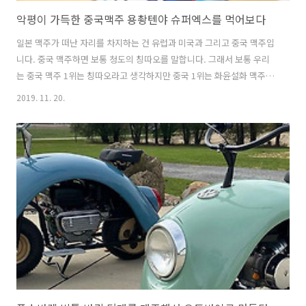
악평이 가득한 중국맥주 용촹텐야 슈퍼엑스를 먹어보다
일본 맥주가 떠난 자리를 차지하는 건 유럽과 미국과 그리고 중국 맥주입
니다. 중국 맥주하면 보통 청도의 칭따오를 말합니다. 그래서 보통 우리
는 중국 맥주 1위는 칭따오라고 생각하지만 중국 1위는 화윤설화 맥주입
니다. 중국이라는 거대한 인구가 택한 맥주인 화윤설화! 마트에 갔다가 2
2019. 11. 20.
천원 짜리 맥주를 50% 할인해서 판다기에 뭔가 하고 봤습니다. 500ml
맥주를 1천원에 팔고 있네요. 외모만 보면 무슨 스포츠 음료 같습니다.
호기심에 자리에 서서 검색을 해봤습니다. 한문으로 써 있는 걸 보니 중
국 맥주 같더군요. 슈퍼엑스라는 영어가 보여서 '슈퍼엑스 맥주'로 검색
을 해보고 놀랬습니다. 시음기 평이 많지도 않지만 하나 같이 욕설에 가
까운 시음평이 가득했습니다. 와! 이렇게 한결 같이 나쁜 평을 하는 건 첨
..