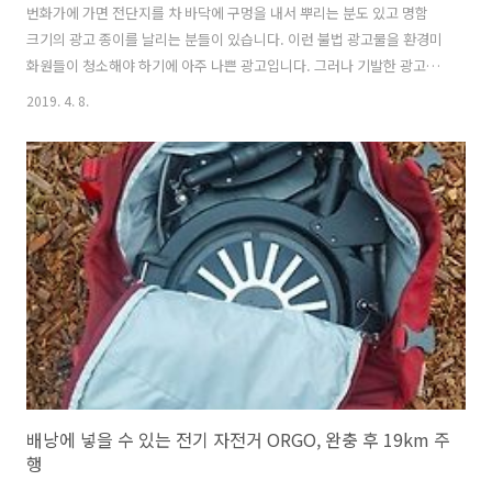
번화가에 가면 전단지를 차 바닥에 구멍을 내서 뿌리는 분도 있고 명함
크기의 광고 종이를 날리는 분들이 있습니다. 이런 불법 광고물을 환경미
화원들이 청소해야 하기에 아주 나쁜 광고입니다. 그러나 기발한 광고는
사람을 웃게하고 광고가 전하는 메시지나 상품을 들여다 보게 합니다. 자
2019. 4. 8.
전거가 달리면 땅바닥에 광고가 그려지는 스템프 바이크일본 통신 회사
인 NTT 도코모는 자전거가 지나간 자리에 광고가 찍히는 스템프 바이크
를 선보였습니다. NTT 도코모가 운영하는자전거 공유 서비스 'docomo
bike share'를 개량해서 광고를 할 수 있는 자전거를 만들었습니다. 스
템프 바이크 자전거가 광고를 하는 방법은 아주 독특합니다. 자전거 바퀴
에 도장처럼 양각이 된 유의미한 패턴이 그려져 있습니다. 이 특수 바퀴
와 자..
배낭에 넣을 수 있는 전기 자전거 ORGO, 완충 후 19km 주
행