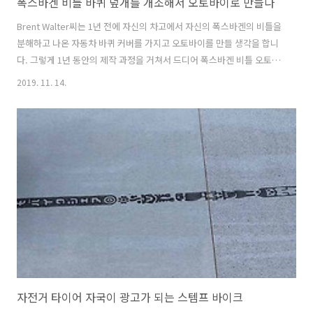
폭스바겐 비틀 바퀴 덮개를 개조해서 오토바이로 만들다
Brent Walter씨는 1년 전에 자신의 차고에서 자신의 폭스바겐의 비틀을
분해하고 나온 자동차 바퀴 커버를 가지고 오토바이를 만들 생각을 합니
다. 그렇게 1년 동안의 제작 과정을 거쳐서 드디어 폭스바겐 비틀 오토바
이를 만듭니다. 폭스바겐 비틀의 앞 바퀴 덮개를 오토바이 덮게로 만들었
2019. 11. 14.
습니다. 그런데 뒤를 보니 뒤에는 뒷바퀴에 있는 표시등이 있습니다. 그
리고 앉을 수 있게 의자도 설치했네요 먼저 오토바이를 만든 다음 폭스바
겐 비틀 앞,뒤 바퀴 덮개를 자르고 용접을 했네요. 곡선으로 된 디자인이
깔끔해서 이거 팔아도 되겠는데요. 그러나 Brent Walter씨는 대량생산
은 생각하고 있지 않다고 하네요. Instagram에서 이 게시물 보기 Cold
day for a ride. #volkspod Brent..
자전거 타이어 자국이 광고가 되는 스템프 바이크