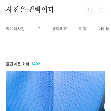
본문 바로가기
사진은 권력이다
카메라사진
IT
영화리뷰
여행
네이버
물건너온 소식
2492