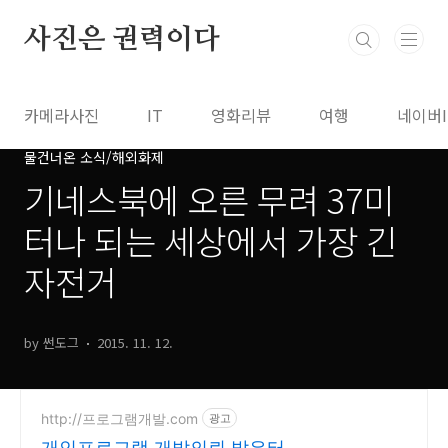
본문 바로가기
사진은 권력이다
카메라사진
IT
영화리뷰
여행
네이버
물건너온 소식/해외화제
기네스북에 오른 무려 37미
터나 되는 세상에서 가장 긴
자전거
by 썬도그
2015. 11. 12.
http://프로그램개발.com
광고
개인프로그램 개발의뢰 밝은터