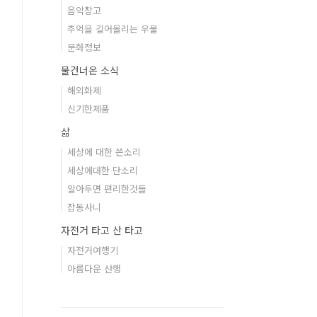
음악창고
추억을 길어올리는 우물
문화정보
물건너온 소식
해외화제
신기한제품
삶
세상에 대한 쓴소리
세상에대한 단소리
알아두면 편리한것들
잡동사니
자전거 타고 산 타고
자전거여행기
아름다운 산행