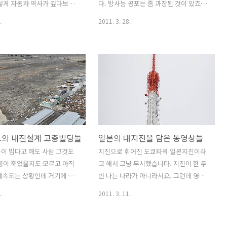
렇게 자동차 역사가 깊다보니
을 먹먹하게 ..
다. 방사능 공포는 좀 과장된 것이 있죠.
 많죠. 랜드로버도 있고 애스
하지만 정부발표가 일본정부처럼 매번 달
.
2011. 3. 28.
있고 재규어도 있습니다. 롤스
라지기에 정부에 대한 신뢰도가 땅에 처
국내에 소개 안된 자동차들이
박혀 있기에 괴담도 유난히 많이 돌아 다
은 수제 자동차도 많은 나라
니는 듯 하네요 일본의 방사능이 한국에
고 신기한 자동차도 많고 브
올려면 지구를 한바퀴 돌와서 와야 한다
니다. 재규어 자동차를 보면
고 떠들던게 정부였는데 강원도에서 방사
동적으로 떠오릅니다. 재규어의
능이 검출되었다고 하죠? 뭐 뉴스를 보니
는 1922년 스왈로우 사이드
바람이 북극쪽을 돌아서 다시 한반도로
서 2차대전 후 크게 성장합니
내려왔다는 소리를 하던데요. 바람이 콘
대 초에 르망24 레이싱에 XK시리
트롤이 좋은가 봅니다. 강한 훅으로 강원
쿄의 내진설계 고층빌딩들
일본의 대지진을 담은 동영상들
고 5회 우승을 합니다. 1968
도만 할퀴고 지나갈수가 있나요? 그것보
 디자인 철학이 담기고 성능
다 일본에서 서쪽으로 바람이 불어서 강
이 밉다고 해도 사람 그것도
지진으로 휘어진 도쿄타워 일본지진이라
 집약된 XJ6 설룬이 나옵니
원도에 도착했다고 하는게 더 일리가 있
명이 죽었을지도 모르고 아직
고 해서 그냥 무시했습니다. 지진이 한 두
현재 재규어의 플래그쉽 모델이
어 보입니다 그래도 과학자들은 정치인들
계속되는 상황인데 거기에 대
번 나는 나라가 아니라서요. 그런데 영상
델인 XJ가 나오게 됩니다...
이 아니기에 믿어야겠습니다. 하지만 한
달고 천벌을 받았다느니 잘 됐
을 보고 기겁을 했습니다. 예전에 읽었던
.
2011. 3. 11.
국의 시스템을 보면 꼭 ..
도 문제와 군위안부 문제까지
'드래곤 헤드'라는 만화책이 생각났기 때
서 원색적으로 비난하지 맙시
문입니다. 드래곤 헤드는 도쿄에 거대한
구지하철 참사때나 천안함때 일
화산폭발이 일어나는 것을 소재로 한 만