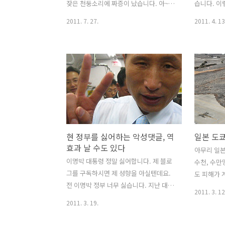
땅값이 쌌고 80년대 88올림픽 전 까..
잦은 천둥소리에 짜증이 났습니다. 아~~
러..
습니다. 이
새벽부터 무슨 천둥질이야~~~. 뭐 자연이
명차들도 참
2011. 7. 27.
2011. 4. 13
시간을 가리나요? 여하튼 참 짜증나는 아
턴 마틴도 
침이었고 아침에 일어나자 마자 엄청난
로이스나 
폭우에 멍하니 하늘만 봤습니다 어제는
많지만 영국
잠깐 울다가 폭우에 놀란 매미가 방충망
라서 기묘하
에서 비를 오후내내 피하기도 했습니다.
랜드도 많습
가끔 방충망에 매미가 붙긴 하는데 제가
007이 자
다가가면 도망갑니다. 그러나 비가 엄청
역사 재규어
나게 와서 그런지 제가 쳐다봐도 카메라
카로 출발해
로 사진을 찍어도 움직이지 않네요 곤충
다. 50년
현 정부를 싫어하는 악성댓글, 역
일본 도
도 사리판단을 잘 하나 봅니다. 그렇지 않
즈로 참여했
효과 날 수도 있다
아도 어제 오늘 잠자리가 폭우속에서도
년 창시잔의
아무리 일본
날개짓을 하는데 측은심이 들더군요. 요
과 세련미가
이명박 대통령 정말 싫어합니다. 제 블로
수천, 수만
즘 서울에 해뜬 적이 거의 없죠. 지난주 목
다. 이후 
그를 구독하시면 제 성향을 아실텐데요.
도 피해가 
요일에 해가 뜬 이후 계속 흐리고 비가 옵
자 최고금 모
전 이명박 정부 너무 싫습니다. 지난 대통
고 악플을 
2011. 3. 12
니다. 곤..
령 선거때도 이명박 정부가 정권을 잡으
다느니 독
2011. 3. 19.
면 대재앙이 일어날것이라고 예고했고 잡
거론해가면
은 후에도 수시로 비판하고 있습니다. 이
다. 뭐 대