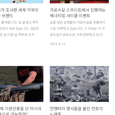
지가 조사한 세계 각국의
가로수길 스무디킹에서 진행하는
주 브랜드
에너지업 사이클 이벤트
 좋아합니다. 일 끝내고 맥주
요즘 많은 업체들이 가로수길을 핫플레이
 천국이 따로 없습니다. 과음은
스로 지목하고 있습니다. 그 이유는 이 가
 날 더운 날 맥주와 치츠님
로수길이 급속도로 크게 번창하고 있기
다. 그런데 한국 병맥주나 페
때문입니다. 이미 수년 전에도 인기가 있
.
2013. 8. 11.
맛이 좋을까요? 요즘은 세계
던 가로수길이었지만 1년 만에 다시 들려
의 맥주를 마트에서 수입해서
본 가로수길은 1년 전과 또 다른 진화를
 다른 나라 맥주의 맛을 느낄
했습니다. 이전에는 가로수길 양쪽 길만
한국 맥주는 너무 밍밍하다는
울창했다면 지금은 그 이면도로까지 가로
습니다. 맥주 하면 독일이죠?
수길의 풍미를 느낄 수 있습니다. 개성 강
 맥주보다 더 유명한 맥주가
한 디자인 샵과 쇼핑몰, 독특한 모습의 커
고 합니다. 체코 맥주를 세계
피숍과 음식점들이 계속 늘어가고 있습니
 알아주고 그 다음이 독일이
다. 2008년도에 처음 찾아갔을 때는 주로
 체코 여행가면 꼭 체코 흑맥
옷가게들이 많았습니다. S모드라는 패션
라고 권하더군요. 그런데 체
학교 출신 학생들이 유학을 갔다온 후에
에 기관단총을 단 러시아
전쟁터의 병사들을 울린 전장의
떤 맥주 브랜드가 시장 점유
이 가로수길에 자신의 이름을 건 브랜드
용으로 가능할까?
노래들
? 맥주 잡지인 Vinepair는
샾을 오픈 했고 이런 개인 브랜드샾 옷가