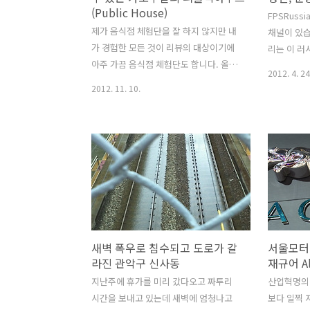
(Public House)
시한 영상들이 많습니다. 미국이 1945년
세계 각국의
FPSRus
7월 16일 첫 핵실험을 실시한 후에 소..
제가 음식점 체험단을 잘 하지 않지만 내
소개하고 있
채널이 있습
가 경험한 모든 것이 리뷰의 대상이기에
리는 이 러
아주 가끔 음식점 체험단도 합니다. 올포
모를 다양한
2012. 4. 24
스트에서 가로수길에 있는 '퍼블릭 하우
을 끄는데요
2012. 11. 10.
스'라는 다이닝 펍 체험 기회를 제공해 주
리 무선 모
어서 2주 전에 식구들과 함께 갔었습니다.
쿼드콥터 
요즘 가장 핫한 거리가 바로 가로수길입
죠. 4발의
니다. 제가 이 곳을 처음 간 것이 2008년
성도 무척 
이었습니다. 지금은 많은 드라마와 영화
터에 기관단
의 촬영장소로도 이용할 정도로 큰 화제
총은 폼이 
가 된 거리죠. 3호선 신사역에서 약간만
조종은 태블
걸으면 쉽게 찾아갈 수 있습니다.길 양쪽
교적 정확하
에 거대한 은행나무가 많아서 은행나무
영상은 영
새벽 폭우로 침수되고 도로가 갈
서울모터
거리이기도 하죠. 이 가로수길은 82년 인
마지막 장면
라진 관악구 신사동
재규어 Al
사동의 예화랑이 땅값이 싸다는 이유로
은 청년인가
인사동에서 옮겨 왔습니다. 격세지감이
지난주에 휴가를 미리 갔다오고 짜투리
쉽게 구하는
산업혁명의 
죠. 30년 전의 강남은 지금의 인사동 보다
시간을 보내고 있는데 새벽에 엄청나고
같기도 하고
보다 일찍 