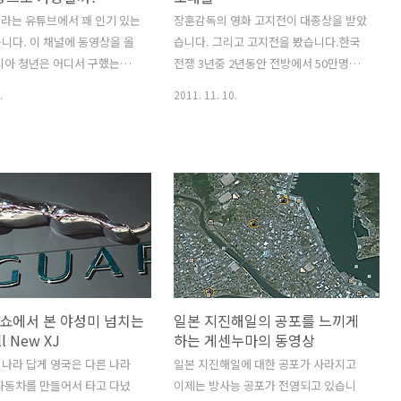
 인기 맥주 브랜드를 지도로
sia라는 유튜브에서 꽤 인기 있는
게가 흥미로워서 많은 특히 젊은 여자분
장훈감독의 영화 고지전이 대종상을 받았
습니다. 자료는 아주 정확..
니다. 이 채널에 동영상을 올
들이 많아 찾았습니다. 그런데 지금은 옷
습니다. 그리고 고지전을 봤습니다.한국
시아 청년은 어디서 구했는지
가..
전쟁 3년중 2년동안 전방에서 50만명의
 총기와 개조된 무기로 눈길
양측의 병사들이 휴전선 부근에서 죽었습
.
2011. 11. 10.
. 이번엔 쿼드콥터라는 4발짜
니다. 병사들은 왜 싸우는지도 희미한채
형 헬기를 가지고 나왔습니다
하루하루 목숨을 걸고 싸우면서 양측의
혹은 쿼드로터의 인기는 대단하
병사들의 희생을 강요하면서 진행되었습
 로터로 인해 조정이 쉽고 안정
니다. 영화에서 신병이 부른 '전선야곡'이
뛰어납니다. 그런데 이 쿼드콥
남과 북측 모든 병사들이 함께 부르는 장
총을 달았습니다. 이 기관단
면은 서글픔과 서러움이 묻어 나왔습니
아닌 실제 총알이 발사됩니다.
다. 휴전이 발효되기 12시간이 남은 상태
렛PC로 하는데 공중에서 비
에서 안개가 자욱한 애록고지를 점령하기
게 마네킹을 박살 냅니다 이
위한 최후의 전투전에 북측의 병사들이
화 빰치는 액션들이 등장하고
먼저 '전선야곡'을 부르자 남측의 병사들
쇼에서 본 야성미 넘치는
일본 지진해일의 공포를 느끼게
이 압권입니다. 돈이 무척 많
도 따라 부릅니다. 그 장면을 보면서 많은
l New XJ
하는 게센누마의 동영상
본데요. 어디서 저런 무기를
눈물을 흘렸습니다. 실제 한국전쟁때는
지도 궁금하네요. 전직 군인
나라 답게 영국은 다른 나라
어땠는지 모르겠지만 이 '전선야곡'을 부
일본 지진해일에 대한 공포가 사라지고
요. 돈도 많은 것 같습니다.
자동차를 만들어서 타고 다녔
르는 같은 민족의 병사들의 노래는 가슴
이제는 방사능 공포가 전염되고 있습니