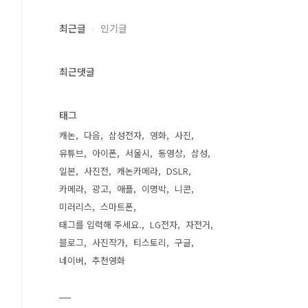
최근글
인기글
최근댓글
태그
캐논
다음
삼성전자
영화
사진
유튜브
아이폰
서울시
동영상
삼성
일본
사진전
캐논카메라
DSLR
카메라
광고
애플
이명박
니콘
미러리스
스마트폰
태그를 입력해 주세요.
LG전자
자전거
블로그
사진작가
티스토리
구글
네이버
추천영화