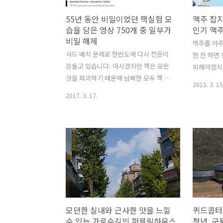
55년 동안 비밀이었던 핵실험 모
맥주 잡
습을 담은 영상 750개 중 일부가
인기 맥
비밀 해제
맥주를 아주
사드 배치 문제로 한반도에 다시 전운이
한 잔 하면
감돌고 있습니다. 아시겠지만 핵은 모든
피해야겠지만
것을 파괴하기 때문에 남북한 모두 핵 무
은 진리입니
2015. 3. 15
장을 해서는 안됩니다. 요즘 분위기로는
트병맥주는 
2017. 3. 17.
다시 한반도에 핵무기를 배치해야 한다는
여러 나라
목소리가 커지고 있네요그런데 이 핵무기
팔고 있어서
가 얼마나 무시무시한지를 잘 알아야 합
수 있는데 
니다. 1945년부터 1962년까지 미국은 온
이야기가 많
갖 핵실험을 합니다. 그 핵실험 모습을 고
그러나 독일
속 촬영 영상으로 담은 필름이 55년 만에
체코 맥주라
미국 정부가 기밀 해제를 했습니다. 이중
에서 최고로
일부가 유튜브에 공개 되었습니다.
라고 하는데
https://www.youtube.com/playlist?
주를 마셔보
모던한 실내와 근사한 맛을 느낄
퀴드콥터
list=PLvGO_dWo8VfcmG166wKRy5z-
코에서는 어
수 있는 가로수길의 퍼블릭하우스
청년, 군
GlJ_OQND5에 공개된 영상들은 무시무
율 1위일까요