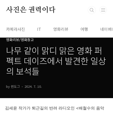
본문 바로가기
사진은 권력이다
카메라사진
IT
영화리뷰
여행
네이버
영화리뷰/영화창고
나무 같이 맑디 맑은 영화 퍼
펙트 데이즈에서 발견한 일상
의 보석들
by 썬도그
2024. 7. 10.
김세윤 작가가 퇴근길의 반려 라디오인 <배철수의 음악