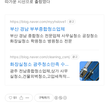
따가운 시선으로 출렁였다
https://blog.naver.com/myyhslove1
광고
부산 경남 부부종합청소업체
부산 경남 종합청소 전문업체 사무실청소 공장청소
화장실청소 학원청소 병원청소 전문
https://blog.naver.com/cleaning_csmj
광고
화장실청소 광주청소만족 수많
은 현장이 선택한종합청소
광주 전남종합청소업체,상가 사무
실청소,건물외벽청소,고압세척작
업,입주이사,무료견적 청결하고 쾌
적한공간을 만들어드립니다.고객
만족이 최우선입니다.건물위생관
리 허가업체
51
구독하기