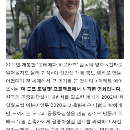
2011년 개봉한 '고레에다 히로카즈' 감독의 영화 <진짜로
일어날지도 몰라 기적>이 신칸센 개통 홍보 영화로 만들
어졌다가 전 세계에서 큰 인기를 끈 것처럼 <퍼펙트 데이
즈>는 '
더 도쿄 토일렛' 프로젝트에서 시작된 영화입니다.
한국의 공중화장실이 대변혁을 일으킨 계기가 2002년 한
일월드컵 덕분이었듯 2020도쿄 올림픽은 더럽고 탁하게
만 느껴지는 도쿄의 공중화장실을 관광 명소로 만들기 위
해서 유명 건축가에게 공중화장실 설계를 의뢰하고 사진
작가들에게는 사진을 그리고 영화감독에게는 영화를 만