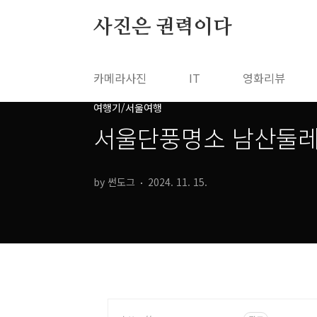
본문 바로가기
사진은 권력이다
카메라사진
IT
영화리뷰
여행기/서울여행
서울단풍명소 남산둘레
by 썬도그
2024. 11. 15.