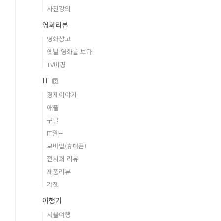
사진강의
영화리뷰
영화창고
옛날 영화를 보다
TV비평
IT
경제이야기
애플
구글
IT월드
모바일(휴대폰)
전시회 리뷰
제품리뷰
가젯
여행기
서울여행