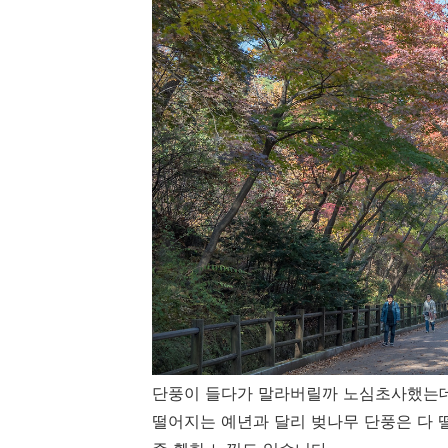
단풍이 들다가 말라버릴까 노심초사했는데
떨어지는 예년과 달리 벚나무 단풍은 다 