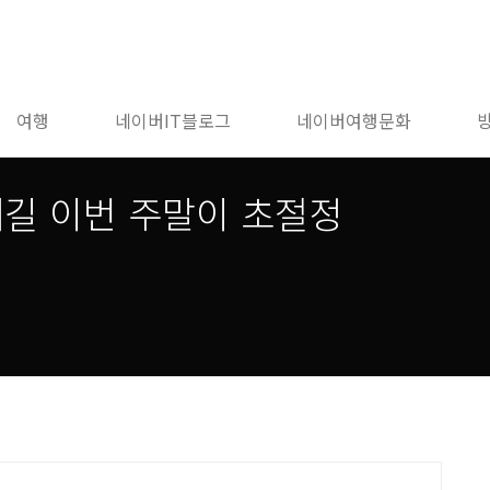
여행
네이버IT블로그
네이버여행문화
길 이번 주말이 초절정