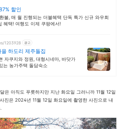
87% 할인
 환불, 매 월 진행되는 더블혜택 단독 특가 신규 와우회
 혜택! 여행도 이제 쿠팡에서!
zes/1203928
광고
을 하도리 제주돌집
쁜 자쿠지와 정원, 대형시네마, 바닷가
 있는 농가주택 돌담숙소
달은 아직도 푸릇하지만 지난 화요일 그러니까 11월 12일
사진은 2024년 11월 12일 화요일에 촬영한 사진으로 내
.