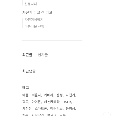
잡동사니
자전거 타고 산 타고
자전거여행기
아름다운 산행
최근글
인기글
최근댓글
태그
애플
서울시
카메라
삼성
자전거
광고
아이폰
캐논카메라
DSLR
사진전
스마트폰
미러리스
동영상
캐논
사진작가
블로그
일본