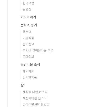
한국여행
동영상
커피이야기
문화의 향기
책서평
미술작품
음악창고
추억을 길어올리는 우물
문화정보
물건너온 소식
해외화제
신기한제품
삶
세상에 대한 쓴소리
세상에대한 단소리
알아두면 편리한것들