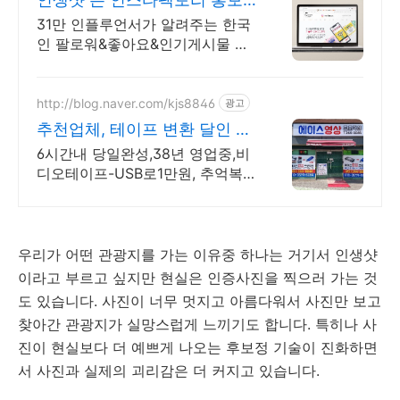
가 필요하다면 지금 클릭
31만 인플루언서가 알려주는 한국
인 팔로워&좋아요&인기게시물 노
출 관리 31만 인플루언서가 알려주
는 인스타그램 알고리즘 기반으로
된 최적화 좋아요 증가
http://blog.naver.com/kjs8846
광고
추천업체, 테이프 변환 달인 캠
코더 비디오테이프 영상복원
6시간내 당일완성,38년 영업중,비
디오테이프-USB로1만원, 추억복
원시간,택배환영 추억복원
6mm,Hi8mm,S-VHS,택배환영, 추
억이 생각날 때는 시간여행 추천
우리가 어떤 관광지를 가는 이유중 하나는 거기서 인생샷
이라고 부르고 싶지만 현실은 인증사진을 찍으러 가는 것
도 있습니다. 사진이 너무 멋지고 아름다워서 사진만 보고
찾아간 관광지가 실망스럽게 느끼기도 합니다. 특히나 사
진이 현실보다 더 예쁘게 나오는 후보정 기술이 진화하면
서 사진과 실제의 괴리감은 더 커지고 있습니다.