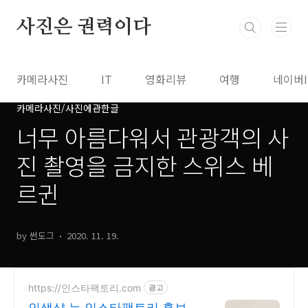
본문 바로가기
사진은 권력이다
카메라사진
IT
영화리뷰
여행
네이버
카메라사진/사진에관한글
너무 아름다워서 관광객의 사
진 촬영을 금지한 스위스 베
르귄
by 썬도그
2020. 11. 19.
https://인스타팩토리.com
광고
인생샷 는 인스타팩토리 홍보