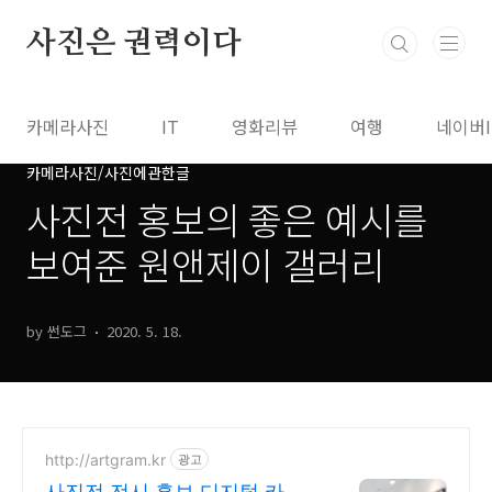
본문 바로가기
사진은 권력이다
카메라사진
IT
영화리뷰
여행
네이버
카메라사진/사진에관한글
사진전 홍보의 좋은 예시를
보여준 원앤제이 갤러리
by 썬도그
2020. 5. 18.
http://artgram.kr
광고
사진전 전시 홍보 디지털 카탈