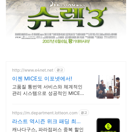
http://www.e4net.net
광고
이젠 MICE도 이포넷에서!
고품질 통번역 서비스와 체계적인
관리 시스템으로 성공적인 MICE
서비스 제공
https://m.department.lotteon.com
광고
라스트 역시즌 위크 패딩 최대
74% 할인
캐나다구스, 파라점퍼스 중복 할인