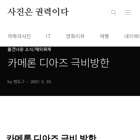
본문 바로가기
사진은 권력이다
카메라사진
IT
영화리뷰
여행
네이버
물건너온 소식/해외화제
카메론 디아즈 극비방한
by 썬도그
2007. 5. 30.
카메론 디아즈 극비 방한