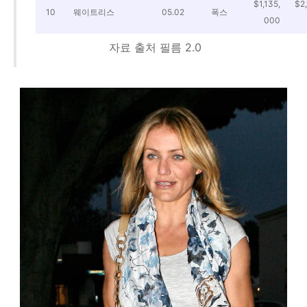
$1,135,
$2,
10
웨이트리스
05.02
폭스
000
자료 출처 필름 2.0