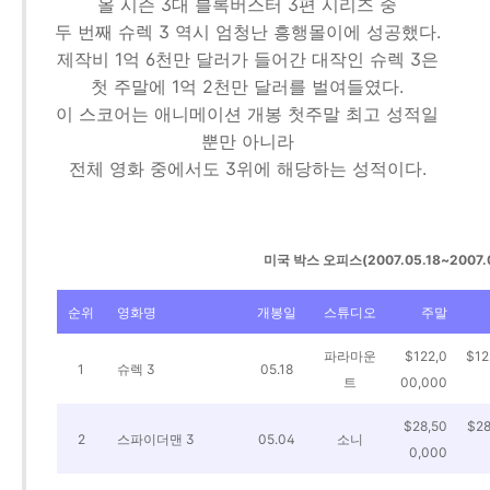
올 시즌 3대 블록버스터 3편 시리즈 중
두 번째 슈렉 3 역시 엄청난 흥행몰이에 성공했다.
제작비 1억 6천만 달러가 들어간 대작인 슈렉 3은
첫 주말에 1억 2천만 달러를 벌여들였다.
이 스코어는 애니메이션 개봉 첫주말 최고 성적일
뿐만 아니라
전체 영화 중에서도 3위에 해당하는 성적이다.
미국 박스 오피스(2007.05.18~2007.0
순위
영화명
개봉일
스튜디오
주말
파라마운
$122,0
$12
1
슈렉 3
05.18
트
00,000
$28,50
$28
2
스파이더맨 3
05.04
소니
0,000