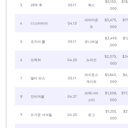
$5,150,
$18
3
28주 후
05.11
폭스
000
파라마운
$3,675,
$71
4
디스터비아
04.13
트
000
$3,493
$12
5
조지아 룰
05.11
유니버설
,000
$2,375,
$34
6
프렉쳐
04.20
뉴라인
000
라이온스
$1,840,
$6,
7
델타 파스
05.11
게이트
000
브에나비
$1,308,
$17
8
인비저블
04.27
스타
000
$1,255,
$2
9
뜨거운 녀석들
04.20
로그
000