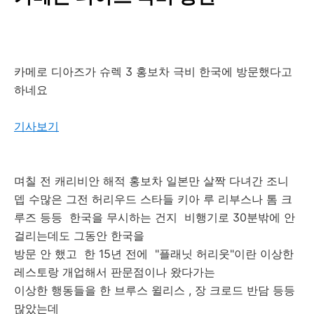
카메로 디아즈가 슈렉 3 홍보차 극비 한국에 방문했다고
하네요
기사보기
며칠 전 캐리비안 해적 홍보차 일본만 살짝 다녀간 조니
뎁 수많은 그전 허리우드 스타들 키아 루 리부스나 톰 크
루즈 등등 한국을 무시하는 건지 비행기로 30분밖에 안
걸리는데도 그동안 한국을
방문 안 했고 한 15년 전에 "플래닛 허리웃"이란 이상한
레스토랑 개업해서 판문점이나 왔다가는
이상한 행동들을 한 브루스 윌리스 , 장 크로드 반담 등등
많았는데