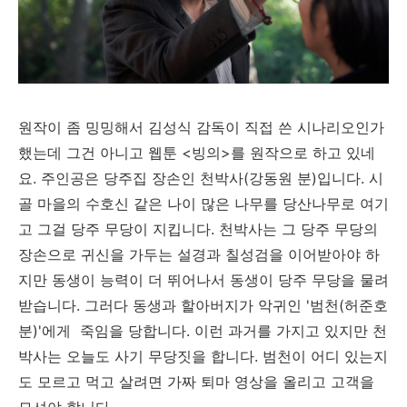
원작이 좀 밍밍해서 김성식 감독이 직접 쓴 시나리오인가
했는데 그건 아니고 웹툰 <빙의>를 원작으로 하고 있네
요. 주인공은 당주집 장손인 천박사(강동원 분)입니다. 시
골 마을의 수호신 같은 나이 많은 나무를 당산나무로 여기
고 그걸 당주 무당이 지킵니다. 천박사는 그 당주 무당의
장손으로 귀신을 가두는 설경과 칠성검을 이어받아야 하
지만 동생이 능력이 더 뛰어나서 동생이 당주 무당을 물려
받습니다. 그러다 동생과 할아버지가 악귀인 '범천(허준호
분)'에게 죽임을 당합니다. 이런 과거를 가지고 있지만 천
박사는 오늘도 사기 무당짓을 합니다. 범천이 어디 있는지
도 모르고 먹고 살려면 가짜 퇴마 영상을 올리고 고객을