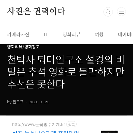
본문 바로가기
사진은 권력이다
카메라사진
IT
영화리뷰
여행
네이버
영화리뷰/영화창고
천박사 퇴마연구소 설경의 비
밀은 추석 영화로 볼만하지만
추천은 못한다
by 썬도그
2023. 9. 29.
http://www.눈꽃빙수기계.kr
광고
설경 눈꽃빙수기계 프리미엄