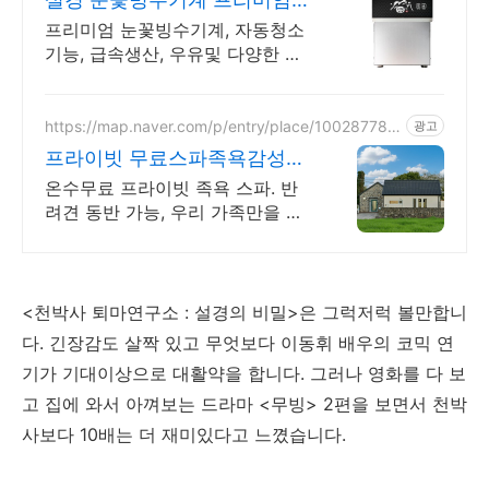
빙수기 설경
프리미엄 눈꽃빙수기계, 자동청소
기능, 급속생산, 우유및 다양한 빙
수생산.
https://map.naver.com/p/entry/place/100287782
광고
8
프라이빗 무료스파족욕감성숙
소 제주 돌담감성, 반려견 환영
온수무료 프라이빗 족욕 스파. 반
려견 동반 가능, 우리 가족만을 위
한 힐링공간. 제주 이주 10년차 부
부가 직접 짓고 꾸민 정성 가득 감
성 스테이, 야외 바베큐
<천박사 퇴마연구소 : 설경의 비밀>은 그럭저럭 볼만합니
다. 긴장감도 살짝 있고 무엇보다 이동휘 배우의 코믹 연
기가 기대이상으로 대활약을 합니다. 그러나 영화를 다 보
고 집에 와서 아껴보는 드라마 <무빙> 2편을 보면서 천박
사보다 10배는 더 재미있다고 느꼈습니다.