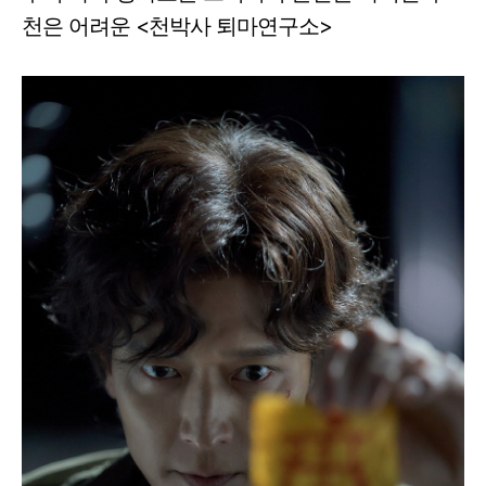
천은 어려운 <천박사 퇴마연구소>