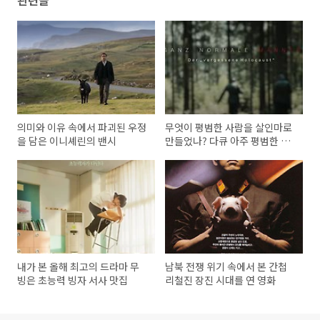
관련글
의미와 이유 속에서 파괴된 우정
무엇이 평범한 사람을 살인마로
을 담은 이니셰린의 밴시
만들었나? 다큐 아주 평범한 사
람들 : 잊힌 홀로코스트
내가 본 올해 최고의 드라마 무
남북 전쟁 위기 속에서 본 간첩
빙은 초능력 빙자 서사 맛집
리철진 장진 시대를 연 영화