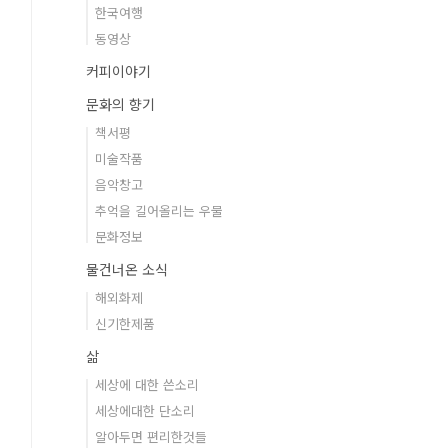
한국여행
동영상
커피이야기
문화의 향기
책서평
미술작품
음악창고
추억을 길어올리는 우물
문화정보
물건너온 소식
해외화제
신기한제품
삶
세상에 대한 쓴소리
세상에대한 단소리
알아두면 편리한것들