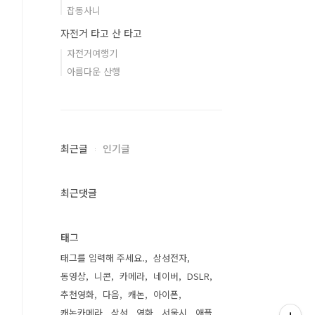
잡동사니
자전거 타고 산 타고
자전거여행기
아름다운 산행
최근글
인기글
최근댓글
태그
태그를 입력해 주세요.
삼성전자
동영상
니콘
카메라
네이버
DSLR
추천영화
다음
캐논
아이폰
캐논카메라
삼성
영화
서울시
애플