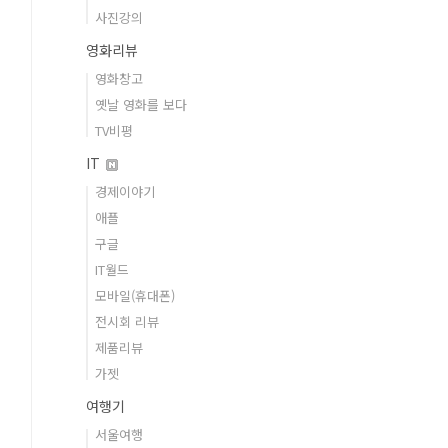
사진강의
영화리뷰
영화창고
옛날 영화를 보다
TV비평
IT
경제이야기
애플
구글
IT월드
모바일(휴대폰)
전시회 리뷰
제품리뷰
가젯
여행기
서울여행