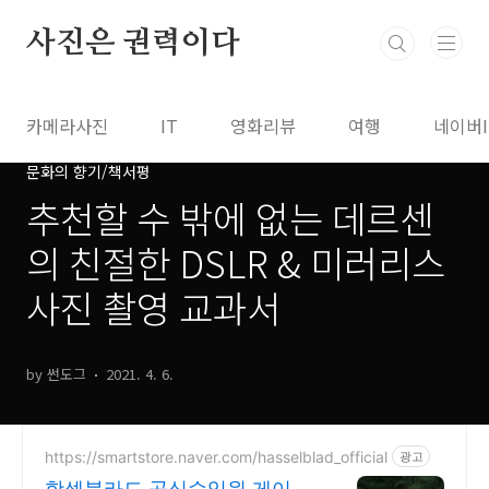
본문 바로가기
사진은 권력이다
카메라사진
IT
영화리뷰
여행
네이버
문화의 향기/책서평
추천할 수 밖에 없는 데르센
의 친절한 DSLR & 미러리스
사진 촬영 교과서
by 썬도그
2021. 4. 6.
https://smartstore.naver.com/hasselblad_official
광고
핫셀블라드 공식수입원 게이트