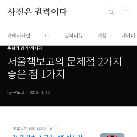
본문 바로가기
사진은 권력이다
카메라사진
IT
영화리뷰
여행
네이버
문화의 향기/책서평
서울책보고의 문제점 2가지
좋은 점 1가지
by 썬도그
2019. 4. 12.
http://filesun.pro
광고
책 파일썬 초고속, 4K 실시간