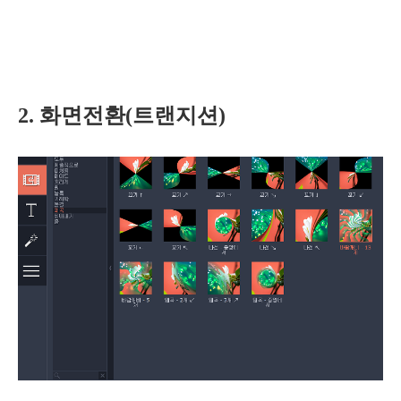
2. 화면전환(트랜지션)