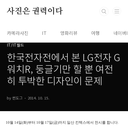
본문 바로가기
사진은 권력이다
카메라사진
IT
영화리뷰
여행
네이버
IT/IT월드
한국전자전에서 본 LG전자 G
워치R, 둥글기만 할 뿐 여전
히 투박한 디자인이 문제
by 썬도그
2014. 10. 15.
10월 14일(화)부터 10월 17일(금)까지 일산 킨텍스에서 전시를 합니다.