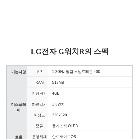
LG전자 G워치R의 스펙
AP
1.2GHz 퀄컴 스냅드래곤 400
기본사양
RAM
512MB
저장공간
4GB
화면크기
1.3인치
디스플레
이
해상도
320x320
종류
플라스틱 OLED
운영체제
안드로이드OS
호환