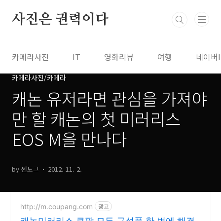
본문 바로가기
사진은 권력이다
카메라사진
IT
영화리뷰
여행
네이버
카메라사진/카메라
캐논 유저라면 관심을 가져야
만 할 캐논의 첫 미러리스
EOS M을 만나다
by 썬도그
2012. 11. 2.
http://m.coupang.com
광고
캐논미러리스 쿠팡 모든 구성품 한 번에 해결