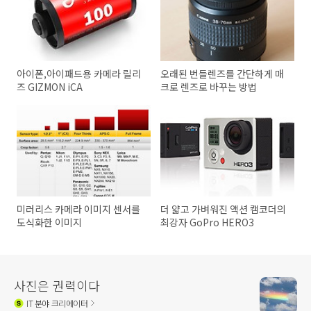
아이폰,아이패드용 카메라 릴리
오래된 번들렌즈를 간단하게 매
즈 GIZMON iCA
크로 렌즈로 바꾸는 방법
미러리스 카메라 이미지 센서를
더 얇고 가벼워진 액션 캠코더의
도식화한 이미지
최강자 GoPro HERO3
사진은 권력이다
IT
분야 크리에이터