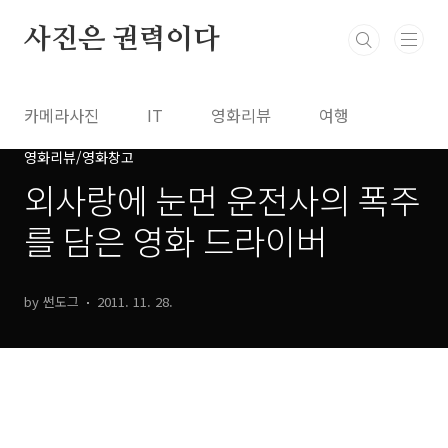
본문 바로가기
사진은 권력이다
카메라사진
IT
영화리뷰
여행
영화리뷰/영화창고
네이버IT블로그
네이버여행문화
방명록
외사랑에 눈먼 운전사의 폭주
를 담은 영화 드라이버
by 썬도그
2011. 11. 28.