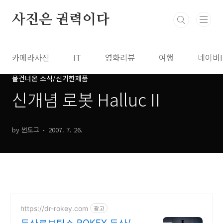
본문 바로가기
사진은 권력이다
카메라사진
IT
영화리뷰
여행
네이버
물건너온 소식/신기한제품
신개념 로봇 Halluc II
by 썬도그
2007. 7. 26.
https://dr-rokey.com
광고
두산로보틱스 ROKEY 두산/미