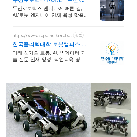
국 기업 인턴쉽
두산로보틱스 엔지니어 빠른 길,
AI/로봇 엔지니어 인재 육성 맞춤
형 교육! 지능형 로봇 개발을 위한
ROS 프로그램부터 컴퓨터비전까
지!
https://www.kopo.ac.kr/robot
광고
한국폴리텍대학 로봇캠퍼스 전
국 유일의 로봇특성화 대학
미래 신기술 로봇, AI, 빅데이터 기
술 전문 인재 양성! 직업교육 명문
대학