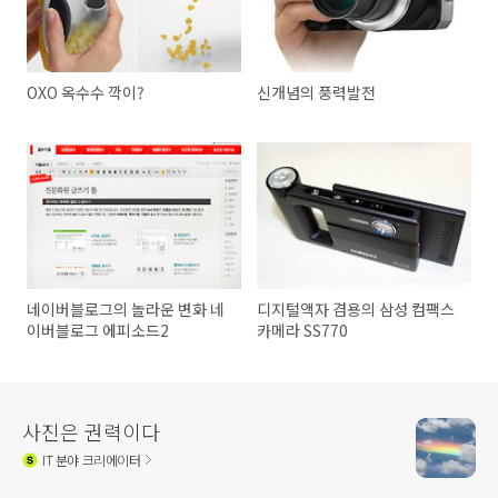
OXO 옥수수 깍이?
신개념의 풍력발전
네이버블로그의 놀라운 변화 네
디지털액자 겸용의 삼성 컴팩스
이버블로그 에피소드2
카메라 SS770
사진은 권력이다
IT
분야 크리에이터