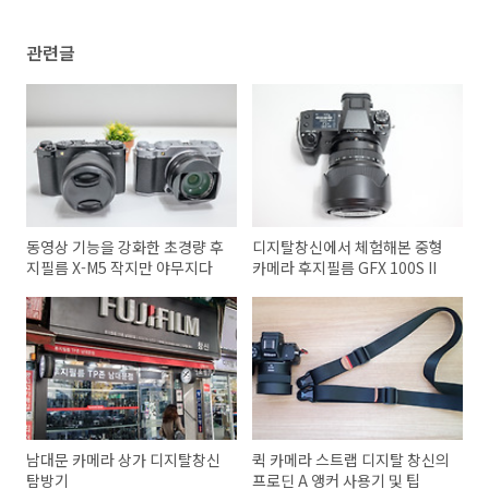
관련글
동영상 기능을 강화한 초경량 후
디지탈창신에서 체험해본 중형
지필름 X-M5 작지만 야무지다
카메라 후지필름 GFX 100S II
남대문 카메라 상가 디지탈창신
퀵 카메라 스트랩 디지탈 창신의
탐방기
프로딘 A 앵커 사용기 및 팁