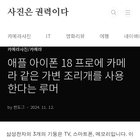
본문 바로가기
사진은 권력이다
카메라사진
IT
영화리뷰
여행
네이버
카메라사진/카메라
애플 아이폰 18 프로에 카메
라 같은 가변 조리개를 사용
한다는 루머
by 썬도그
2024. 11. 12.
삼성전자의 3개의 기둥은 TV, 스마트폰, 메모리입니다. 이