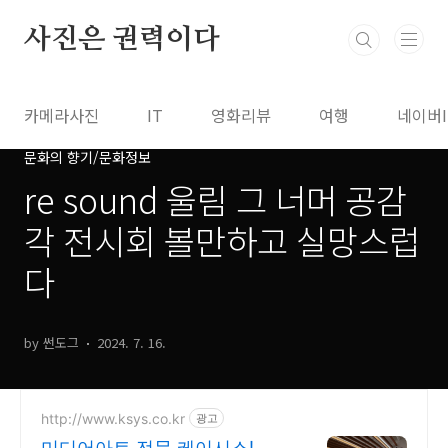
본문 바로가기
사진은 권력이다
카메라사진
IT
영화리뷰
여행
네이버
문화의 향기/문화정보
re sound 울림 그 너머 공감
각 전시회 볼만하고 실망스럽
다
by 썬도그
2024. 7. 16.
http://www.ksys.co.kr
광고
미디어아트 전문 케이시스! 공