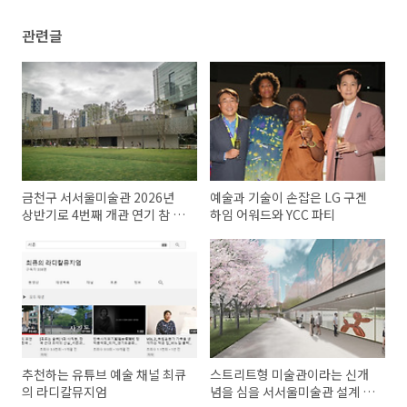
관련글
금천구 서서울미술관 2026년
예술과 기술이 손잡은 LG 구겐
상반기로 4번째 개관 연기 참 못
하임 어워드와 YCC 파티
난 공무원들
추천하는 유튜브 예술 채널 최큐
스트리트형 미술관이라는 신개
의 라디칼뮤지엄
념을 심을 서서울미술관 설계 당