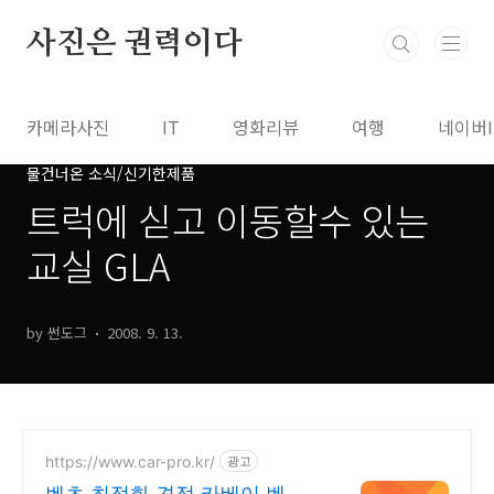
본문 바로가기
사진은 권력이다
카메라사진
IT
영화리뷰
여행
네이버
물건너온 소식/신기한제품
트럭에 싣고 이동할수 있는
교실 GLA
by 썬도그
2008. 9. 13.
https://www.car-pro.kr/
광고
벤츠 최적화 견적 카베이 벤츠