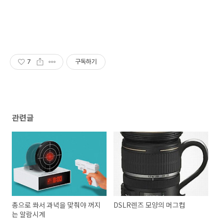
7
구독하기
관련글
총으로 쏴서 과녁을 맞춰야 꺼지
DSLR렌즈 모양의 머그컵
는 알람시계