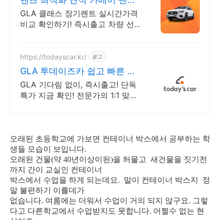
특가차량 무료견적
GLA 클래스 장기렌트 실시간가격
비교 확인하기! 즉시출고 차량 선
점! 특가차종! 수입차 최대 할인 견
적! 온라인계약! 최적가 프로모션
차량 빠른출고 선점하세요.
https://todayscar.kr/
광고
GLA 투데이즈카 쉽고 빠른 온
라인 견적
GLA 기다림 없이, 즉시출고! 단독
특가 지금 확인! 전문가의 1:1 맞춤
컨설팅으로 합리적으로 장기렌트/
리스를 이용해 보세요!
오래된 초등학교에 가보면 컨테이너 박스에서 공부하는 학
생들 모습이 보입니다.
오래된 건물(약 40년이상이된)을 허물고 새건물을 짓기전
까지 간이 교실인 컨테이너
박스에서 수업을 하게 되는데요. 말이 컨테이너 박스지 정
말 불편하기 이를데가
없습니다. 여름에는 더워서 수업이 거의 되지 않구요. 그렇
다고 다른학교에서 수업받지도 못합니다. 어쩔수 없는 현