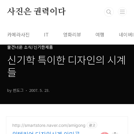
본문 바로가기
사진은 권력이다
카메라사진
IT
영화리뷰
여행
네이버
물건너온 소식/신기한제품
신기학 특이한 디자인의 시계
들
by 썬도그
2007. 5. 23.
http://smartstore.naver.com/amigong
광고
인테리어 디자인시계 아미공