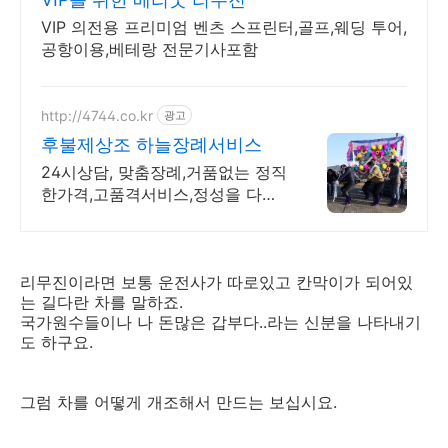
VIP 의전용 프리미엄 벤츠 스프린터,골프,웨딩 투어,
공항이용,베테랑 전문기사포함
http://4744.co.kr
광고
후불제상조 하늘장례서비스
24시상담, 맞춤장례,거품없는 정직
한가격,고품격서비스,정성을 다하
는 하늘장례서비스
리무진이라면 보통 운전사가 따로있고 칸막이가 되어있
는 길다란 차를 말하죠.
국가원수들이나 나 돈많은 갑부다..라는 신분을 나타내기
도 하구요.
그럼 차를 어떻게 개조해서 만드는 보십시요.