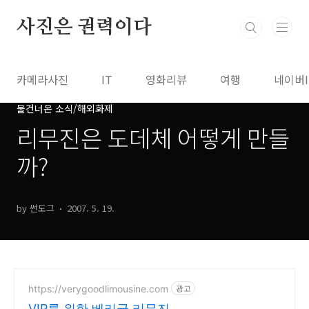
본문 바로가기
사진은 권력이다
카메라사진
IT
영화리뷰
여행
네이버
물건너온 소식/해외화제
리무진은 도데체 어떻게 만들
까?
by 썬도그
2007. 5. 19.
https://verygoodlimousine.com
광고
VIP를 위한 베리굿 리무진