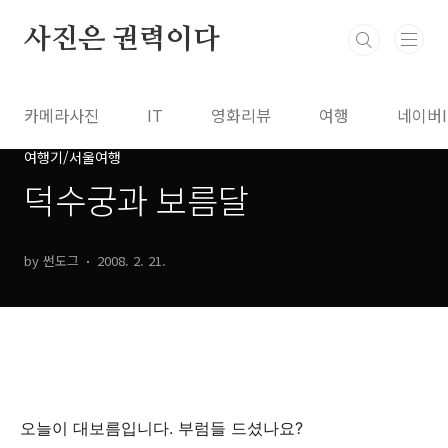
본문 바로가기
사진은 권력이다
카메라사진
IT
영화리뷰
여행
네이버
여행기/서울여행
덕수궁과 보름달
by 썬도그
2008. 2. 21.
오늘이 대보름입니다. 부럼들 드셨나요?