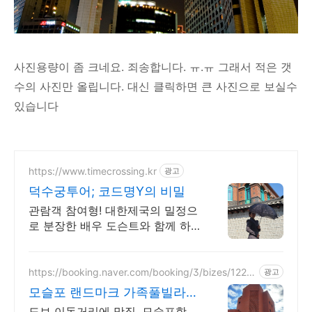
사진용량이 좀 크네요. 죄송합니다. ㅠ.ㅠ 그래서 적은 갯
수의 사진만 올립니다. 대신 클릭하면 큰 사진으로 보실수
있습니다
https://www.timecrossing.kr
광고
덕수궁투어; 코드명Y의 비밀
관람객 참여형! 대한제국의 밀정으
로 분장한 배우 도슨트와 함께 하
는 시간여행
https://booking.naver.com/booking/3/bizes/1224
광고
089
모슬포 랜드마크 가족풀빌라
최고급자재, 엘리베이터까지
도보 이동거리에 맛집, 모슬포항,