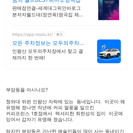
판매점연결-세계대그위인바로그
분저자월드대(정연옥)명곡집 체르
니30&40하농병행악보집
https://app.modu.kr/
광고
모든 주차정보는 모두의주차장
핫플주차 검색은 모두의주차장
인왕산 모두의주차장에서 찾고 결
제까지 한 번에!
부암동을 아시나요?
청와대 뒤편 인왕산 자락에 있는 동네입니다. 이곳이 왜
유명해 졌나면 작년에 커피 열풍을 일으킨
커피프린스 1호점에서 력셔리한 최한성의 집이 이곳에
있어서 갑자기 유명해 졌습니다.
하지만 부암동은 가난한 예술인들이 많이 사는 동네이기