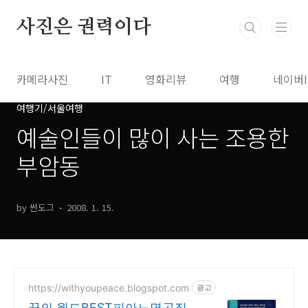
본문 바로가기
사진은 권력이다
카메라사진
IT
영화리뷰
여행
네이버
여행기/서울여행
예술인들이 많이 사는 조용한
부암동
by 썬도그
2008. 1. 15.
https://withyoupeace.blogspot.com
광고
꿈의 월드BEST피아노명곡집