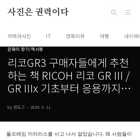
본문 바로가기
사진은 권력이다
카메라사진
IT
영화리뷰
여행
네이버
문화의 향기/책서평
리코GR3 구매자들에게 추천
하는 책 RICOH 리코 GR III /
GR IIIx 기초부터 응용까지
100% 활용 가이드
by 썬도그
2024. 5. 11.
풀프레임 미러리스를 사고 나서 알았습니다. 왜 사람들이