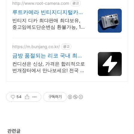
http://www.root-camera.com
광고
루트카메라 빈티지디지털카메
라 빈티지 디카 디지털카메라
빈티지 디카 최댜판매 최댜보유,
중고임에도단순변심 환불가능, 1개
월무상A/S 누적리뷰수 2000건 이
상, 회원가입 시 적립금 5,000원
https://m.bunjang.co.kr/
광고
금방 품절되는 리코 국내 최대
브랜드 중고거래
컨디션은 신상, 가격은 합리적으로
번개장터에서 만나보세요! 전국 각
지에서 올라오는 전국구 최다 상품
매일 10만 개 이상의 신규 상품 업
로드
54
구독하기
관련글