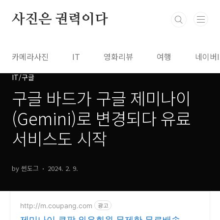
본문 바로가기
사진은 권력이다
카메라사진
IT
영화리뷰
여행
네이버
IT/구글
구글 바드가 구글 제미나이
(Gemini)로 변경되다 유료
서비스도 시작
by 썬도그
2024. 2. 9.
http://m.coupang.com
광고
제미나이 쿠팡 와우회원 무제한 무료배송