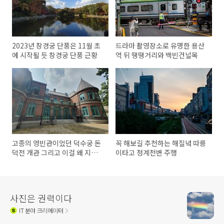
2023년 창경궁 단풍은 11월 초
드라마 촬영장소로 유명한 용산
에 시작될 듯 창경궁 단풍 근황
역 뒤 땡땡거리와 백빈건널목
고종의 영빈관이었던 덕수궁 돈
꼭 해보길 추천하는 해질녘 따릉
덕전 개관 그리고 이걸 왜 지었
이타고 청계천변 주행
을까?
사진은 권력이다
IT
분야 크리에이터