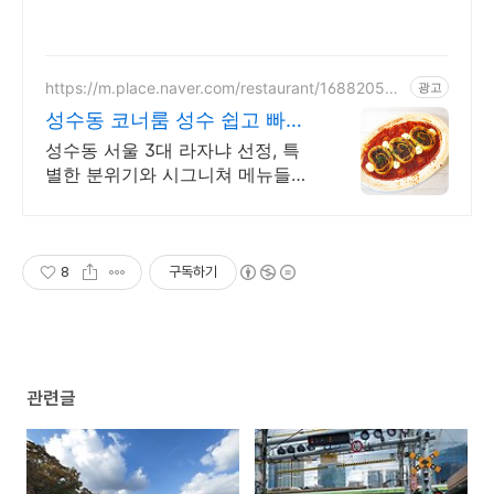
https://m.place.naver.com/restaurant/168820531
광고
6
성수동 코너룸 성수 쉽고 빠른
네이버 예약
성수동 서울 3대 라자냐 선정, 특
별한 분위기와 시그니쳐 메뉴들이
가득! 40명까지 수용가능한 넓은
매장에서 데이트, 회식, 모임을 즐
겨보세요
8
구독하기
관련글