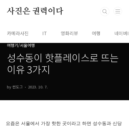
본문 바로가기
사진은 권력이다
카메라사진
IT
영화리뷰
여행
네이버
여행기/서울여행
성수동이 핫플레이스로 뜨는
이유 3가지
by 썬도그
2023. 10. 7.
요즘은 서울에서 가장 핫한 곳이라고 하면 성수동과 신당