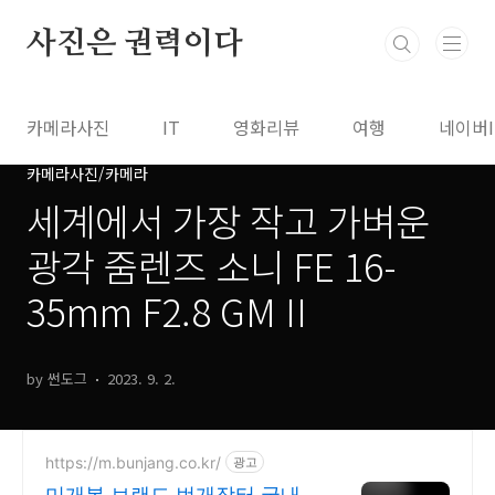
본문 바로가기
사진은 권력이다
카메라사진
IT
영화리뷰
여행
네이버
카메라사진/카메라
세계에서 가장 작고 가벼운
광각 줌렌즈 소니 FE 16-
35mm F2.8 GM II
by 썬도그
2023. 9. 2.
https://m.bunjang.co.kr/
광고
미개봉 브랜드 번개장터 국내