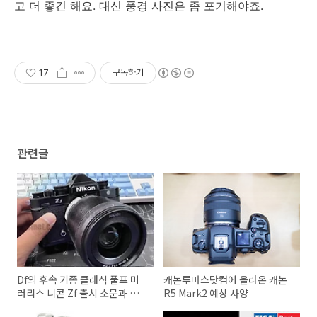
고 더 좋긴 해요. 대신 풍경 사진은 좀 포기해야죠.
17
구독하기
관련글
Df의 후속 기종 클래식 풀프 미
캐논루머스닷컴에 올라온 캐논
러리스 니콘 Zf 출시 소문과 사
R5 Mark2 예상 사양
양