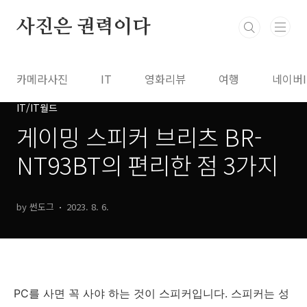
본문 바로가기
사진은 권력이다
카메라사진
IT
영화리뷰
여행
네이버
IT/IT월드
게이밍 스피커 브리츠 BR-
NT93BT의 편리한 점 3가지
by 썬도그
2023. 8. 6.
PC를 사면 꼭 사야 하는 것이 스피커입니다. 스피커는 성