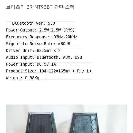
브리츠의 BR-NT93BT 간단 스펙
Bluetooth Ver: 5.3

Power Output: 2.5W+2.5W (RMS)

Frequency Response: 93Hz-20KHz

Signal to Noise Rate: ≥80dB

Driver Unit: 63.5mm x 2

Audio Input: Bluetooth, AUX, USB

Power Input: DC 5V 1A

Product Size: 104×122×165mm ( R / L)

Weight: 0.98Kg