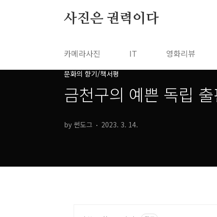
본문 바로가기
사진은 권력이다
카메라사진
IT
영화리뷰
문화의 향기/책서평
금천구의 예쁜 독립 출
by 썬도그
2023. 3. 14.