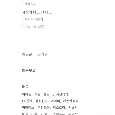
잡동사니
자전거 타고 산 타고
자전거여행기
아름다운 산행
최근글
인기글
최근댓글
태그
아이폰
캐논
블로그
사진작가
LG전자
삼성전자
네이버
캐논카메라
미러리스
추천영화
티스토리
서울시
애플
니콘
카메라
스마트폰
동영상