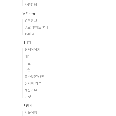
사진강의
영화리뷰
영화창고
옛날 영화를 보다
TV비평
IT
경제이야기
애플
구글
IT월드
모바일(휴대폰)
전시회 리뷰
제품리뷰
가젯
여행기
서울여행