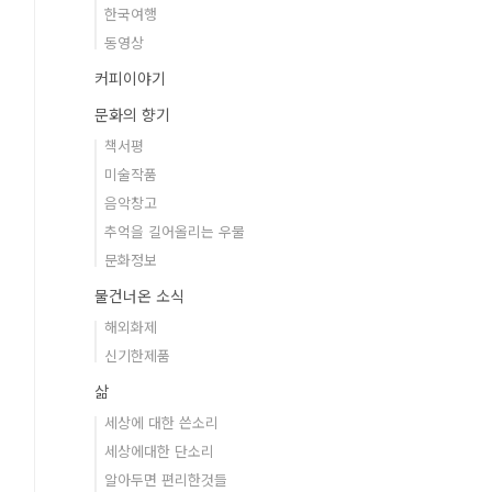
한국여행
동영상
커피이야기
문화의 향기
책서평
미술작품
음악창고
추억을 길어올리는 우물
문화정보
물건너온 소식
해외화제
신기한제품
삶
세상에 대한 쓴소리
세상에대한 단소리
알아두면 편리한것들