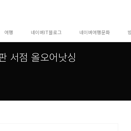
여행
네이버IT블로그
네이버여행문화
판 서점 올오어낫싱