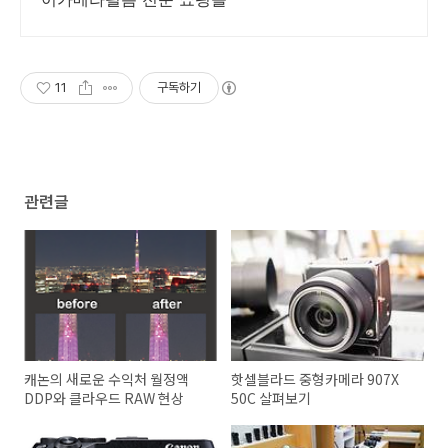
11
구독하기
관련글
캐논의 새로운 수익처 월정액
핫셀블라드 중형카메라 907X
DDP와 클라우드 RAW 현상
50C 살펴보기