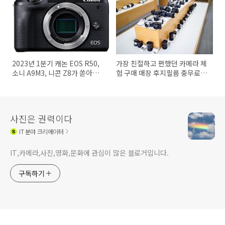
2023년 1분기 캐논 EOS R50,
가장 친절하고 편했던 카메라 체
소니 A9M3, 니콘 Z8가 쏟아져
험 구매 매장 후지필름 충무로점
나온다
스타카메라
사진은 권력이다
IT
분야 크리에이터
IT,카메라,사진,영화,문화에 관심이 많은 블로거입니다.
구독하기