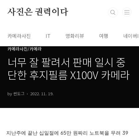
본문 바로가기
사진은 권력이다
카메라사진
IT
영화리뷰
여행
네이버
카메라사진/카메라
너무 잘 팔려서 판매 일시 중
단한 후지필름 X100V 카메라
by 썬도그
2022. 11. 19.
지난주에 끝난 십일절에 65만 원짜리 노트북을 무려 39