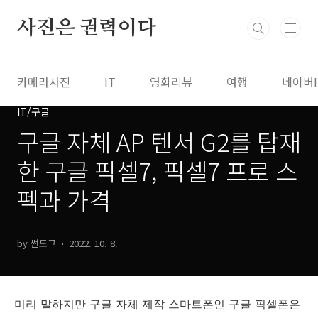
본문 바로가기
사진은 권력이다
카메라사진
IT
영화리뷰
여행
네이버
IT/구글
구글 자체 AP 텐서 G2를 탑재
한 구글 픽셀7, 픽셀7 프로 스
펙과 가격
by 썬도그
2022. 10. 8.
미리 말하지만 구글 자체 제작 스마트폰인 구글 픽셀폰은