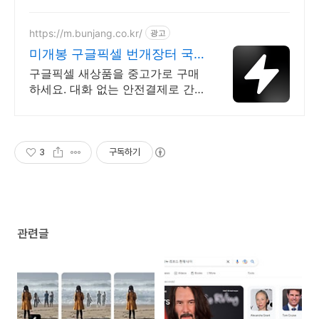
레이드. 구글 픽셀 최신폰 쿠팡!
5% 캐시적립으로 알뜰 구매.
https://m.bunjang.co.kr/
광고
미개봉 구글픽셀 번개장터 국
내 최대 브랜드 중고거래
구글픽셀 새상품을 중고가로 구매
하세요. 대화 없는 안전결제로 간
편하게! 전국 각지에서 올라오는
전국구 최다 상품 매일 10만 개 이
상의 신규 상품 업로드
3
구독하기
관련글