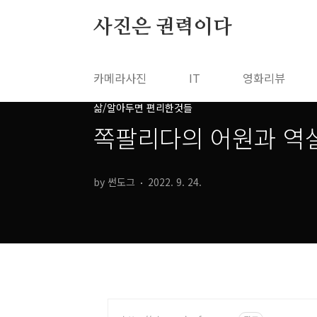
본문 바로가기
사진은 권력이다
카메라사진
IT
영화리뷰
삶/알아두면 편리한것들
쪽팔리다의 어원과 역
by 썬도그
2022. 9. 24.