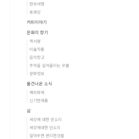
한국여행
동영상
커피이야기
문화의 향기
책서평
미술작품
음악창고
추억을 길어올리는 우물
문화정보
물건너온 소식
해외화제
신기한제품
삶
세상에 대한 쓴소리
세상에대한 단소리
알아두면 편리한것들