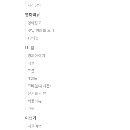
사진강의
영화리뷰
영화창고
옛날 영화를 보다
TV비평
IT
경제이야기
애플
구글
IT월드
모바일(휴대폰)
전시회 리뷰
제품리뷰
가젯
여행기
서울여행