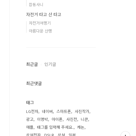
잡동사니
자전거 타고 산 타고
자전거여행기
아름다운 산행
최근글
인기글
최근댓글
태그
LG전자
네이버
스마트폰
사진작가
광고
이명박
아이폰
사진전
니콘
애플
태그를 입력해 주세요.
캐논
삼성전자
DSLR
삼성
일본