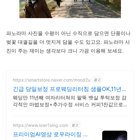
파노라마 사진을 수평이 아닌 수직으로 담으면 단풍이나
벚꽃 대궐길을 더 멋지게 담을 수도 있고요. 파노라마 사
진이 주는 재미는 생각보다 크니 가끔 이용해 보세요.
https://smartstore.naver.com/mood2u
광고
긴급 당일보정 프로웨딩리터칭 샘플OK,11년완
벽보정경력
웨딩만 11년째 여자리터쳐의 팔뚝 뱃살 투턱보정 감
각적인 마법보정+추가수정 서비스 커피1잔값으로
부모님의 미소를 다시 찾아주세요 자꾸만 보고싶은
우리 가족사진
https://www.lowr1sing.com
광고
프리미엄AI영상 로우라이징 AI