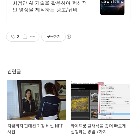
영상 + CG가능한 업체
최첨단 AI 기술을 활용하여 혁신적
인 영상을 제작하는 광고/뮤비 프
로덕션 촬영 비용이 부담되셨다면,
AI 영상으로 효율적인 비용 절감
효과를 경험해보세요
2
구독하기
관련글
지금까지 판매된 가장 비싼 NFT
라이트룸 클래식을 좀 더 빠르게
사진
실행하는 방법 7가지