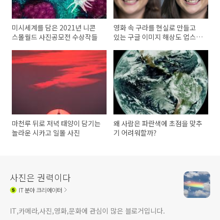
미시세계를 담은 2021년 니콘
영화 속 구라를 현실로 만들고
스몰월드 사진공모전 수상작들
있는 구글 이미지 해상도 업스케
일링 기술
마천루 뒤로 저녁 태양이 담기는
왜 사람은 파란색에 초점을 맞추
놀라운 시카고 일몰 사진
기 어려워할까?
사진은 권력이다
IT
분야 크리에이터
IT,카메라,사진,영화,문화에 관심이 많은 블로거입니다.