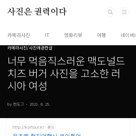
본문 바로가기
사진은 권력이다
카메라사진
IT
영화리뷰
여행
네이버
카메라사진/사진에관한글
너무 먹음직스러운 맥도널드
치즈 버거 사진을 고소한 러
시아 여성
by 썬도그
2021. 8. 25.
http://kortour.kr
광고
우즈벡 현지여행사 코아투어