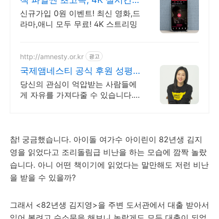
보기!
신규가입 0원 이벤트! 최신 영화,드
라마,애니 모두 무료! 4K 스트리밍
http://amnesty.or.kr
광고
국제앰네스티 공식 후원 성평
등을 위한 목소리
당신의 관심이 억압받는 사람들에
게 자유를 가져다줄 수 있습니다.
차별받는 여성들에게 희망을 전해
주세요.
참! 궁금했습니다. 아이돌 여가수 아이린이 82년생 김지
영을 읽었다고 조리돌림급 비난을 하는 모습에 깜짝 놀랐
습니다. 아니 어떤 책이기에 읽었다는 말만해도 저런 비난
을 받을 수 있을까?
그래서 <82년생 김지영>을 주변 도서관에서 대출 받아서
읽어 볼려고 수소문을 해보니 놀랍게도 모두 대출이 되었