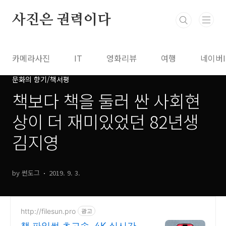
본문 바로가기
사진은 권력이다
카메라사진
IT
영화리뷰
여행
네이버
문화의 향기/책서평
책보다 책을 둘러 싼 사회현
상이 더 재미있었던 82년생
김지영
by 썬도그
2019. 9. 3.
http://filesun.pro
광고
책 파일썬 초고속, 4K 실시간