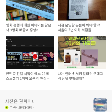
영화 흥행에 대한 이야기를 담은
서점 운영할 분들이 봐야 할 책
책 <영화 배급과 흥행>
서울의 3년 이하 서점들
반민족 친일 서적이 예스 24 베
나는 인터넷 서점 알라딘 구매고
스트셀러 1위에 오른 이 현상은
객 상위 몇%일까?
뭘까?
사진은 권력이다
IT
분야 크리에이터