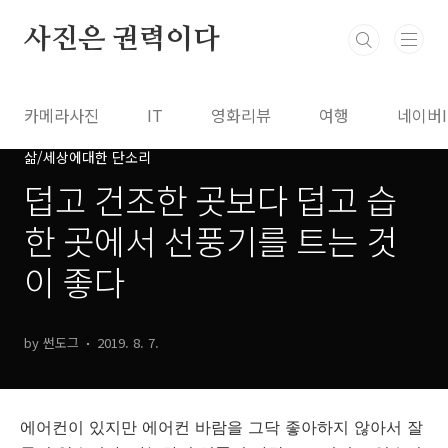
본문 바로가기
사진은 권력이다
카메라사진
IT
영화리뷰
여행
네이버
삶/세상에대한 단소리
덥고 건조한 곳보다 덥고 습
한 곳에서 선풍기를 트는 것
이 좋다
by 썬도그
2019. 8. 7.
에어컨이 있지만 에어컨 바람을 그닥 좋아하지 않아서 잘