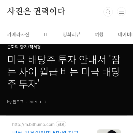
본문 바로가기
사진은 권력이다
카메라사진
IT
영화리뷰
여행
네이버
문화의 향기/책서평
미국 배당주 투자 안내서 '잠
든 사이 월급 버는 미국 배당
주 투자'
by 썬도그
2019. 1. 2.
http://m.bithumb.com
광고
빗썸 처음이라면 5만원 지급