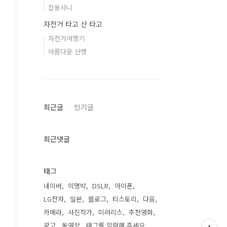
잡동사니
자전거 타고 산 타고
자전거여행기
아름다운 산행
최근글
인기글
최근댓글
태그
네이버
이명박
DSLR
아이폰
LG전자
일본
블로그
티스토리
다음
카메라
사진작가
미러리스
추천영화
광고
동영상
태그를 입력해 주세요.