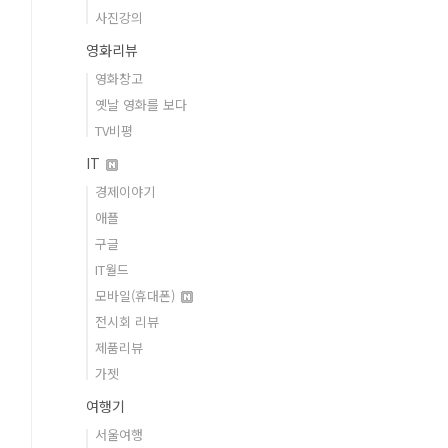
사진강의
영화리뷰
영화창고
옛날 영화를 보다
TV비평
IT
경제이야기
애플
구글
IT월드
모바일(휴대폰)
전시회 리뷰
제품리뷰
가젯
여행기
서울여행