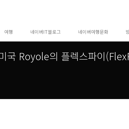
여행
네이버IT블로그
네이버여행문화
 Royole의 플렉스파이(FlexP