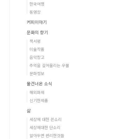
한국여행
동영상
커피이야기
문화의 향기
책서평
미술작품
음악창고
추억을 길어올리는 우물
문화정보
물건너온 소식
해외화제
신기한제품
삶
세상에 대한 쓴소리
세상에대한 단소리
알아두면 편리한것들