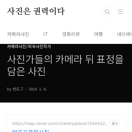
본문 바로가기
사진은 권력이다
카메라사진
IT
영화리뷰
여행
네이버
카메라사진/외국사진작가
사진가들의 카메라 뒤 표정을
담은 사진
by 썬도그
2016. 1. 6.
https://map.naver.com/v5/entry/place/13404525
광고
26
반포프로필사진