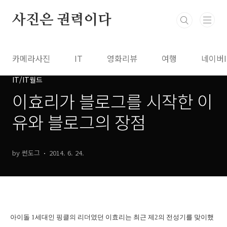
본문 바로가기
사진은 권력이다
카메라사진
IT
영화리뷰
여행
네이버
IT/IT월드
이효리가 블로그를 시작한 이
유와 블로그의 장점
by 썬도그
2014. 6. 24.
아이돌 1세대인 핑클의 리더였던 이효리는 최근 제2의 전성기를 맞이했