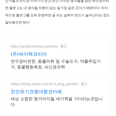
친구들과 떠드는 이야기나 순간 순간 스치는 생각들을 담는 메모장이라
면 블로그는 내 생각을 차분이 담는 일기장 같은 곳이기 때문이다. 마지
막으로 블로그를 오래 운영하면 글 쓰는 실력이 반드시 늘어난다는 점도
알아줬으면 한다
http://scitechkorea.com/bio
광고
(주)싸이텍코리아
연구장비전문, 동물마취 및 수술도구, 약물주입기
구, 동물행동측정, 뇌신경과학
https://blog.naver.com/it-s_dog_garden
광고
천안유기견중대형견카페
세상 소중한 똥가아지들 새가족을 기다리는곳입니
다