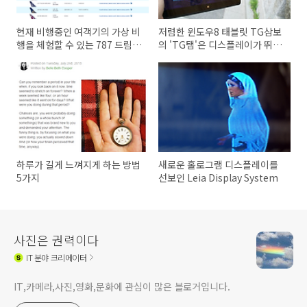
현재 비행중인 여객기의 가상 비
저렴한 윈도우8 태블릿 TG삼보
행을 체험할 수 있는 787 드림라
의 'TG탭'은 디스플레이가 뛰어
이너 Flight Tracker
난 제품
하루가 길게 느껴지게 하는 방법
새로운 홀로그램 디스플레이를
5가지
선보인 Leia Display System
사진은 권력이다
IT
분야 크리에이터
IT,카메라,사진,영화,문화에 관심이 많은 블로거입니다.