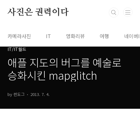
본문 바로가기
사진은 권력이다
카메라사진
IT
영화리뷰
여행
네이버
IT/IT월드
애플 지도의 버그를 예술로
승화시킨 mapglitch
by 썬도그
2013. 7. 4.