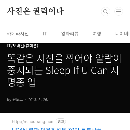
본문 바로가기
사진은 권력이다
카메라사진
IT
영화리뷰
여행
네이버
IT/모바일(휴대폰)
똑같은 사진을 찍어야 알람이
중지되는 Sleep If U Can 자
명종 앱
by 썬도그
2013. 3. 26.
http://m.coupang.com
광고
UCAN 쿠팡 와우회원은 30일 무료반품