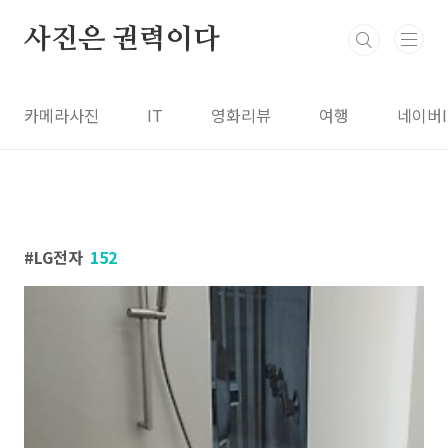
본문 바로가기
사진은 권력이다
카메라사진
IT
영화리뷰
여행
네이버
LG전자
152