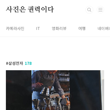
본문 바로가기
사진은 권력이다
카메라사진
IT
영화리뷰
여행
네이버
삼성전자
178