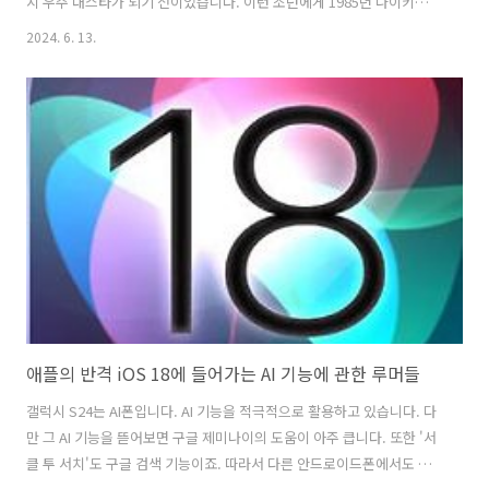
지 우주 대스타가 되기 전이었습니다. 이런 조던에게 1985년 나이키는
조던을 위한 농구화인 '에어 조던'을 만들었고 조던이 우주 대스타가 되
2024. 6. 13.
자 사람들은 조던이 신고 있는 '에어 조던' 시리즈를 불티나게 샀습니
다. 이런 조던과 나이키의 계약은 세계적인 스포츠 스폰서 계약으로 쓰
러져가던 나이키를 살립니다. 이 이야기를 담은 영화가 입니다. 에어 조
던의 로고에 대한 저작권 소송 이 '에어 조던' 포즈는 자연스러운 포즈가
아닙니다. 누가 농구할 때 저런 포즈를 취하겠어요. 덩크 하는 순간 같지
만 발레리노도 아니고 자리를 저렇게 벌리지 않죠. 다만 우리는 이런 포
즈가 조..
애플의 반격 iOS 18에 들어가는 AI 기능에 관한 루머들
갤럭시 S24는 AI폰입니다. AI 기능을 적극적으로 활용하고 있습니다. 다
만 그 AI 기능을 뜯어보면 구글 제미나이의 도움이 아주 큽니다. 또한 '서
클 투 서치'도 구글 검색 기능이죠. 따라서 다른 안드로이드폰에서도 활