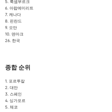
5. 룩셈부르크
6. 아랍에미리트
7. 캐나다
8. 핀란드
9. 오만
10. 덴마크
26. 한국
종합 순위
1. 포르투칼
2. 대만
3. 스페인
4. 싱가포르
5. 체코