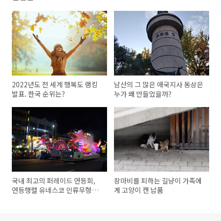
2022년도 전 세계 행복도 랭킹
남산의 그 많은 애국지사 동상은
발표. 한국 순위는?
누가 왜 만들었을까?
국내 최고의 퍼레이드 연등회,
장마비를 피하는 길냥이 가족에
연등행렬 유네스코 인류무형문
게 고양이 캔 납품
화유산 등재 유력