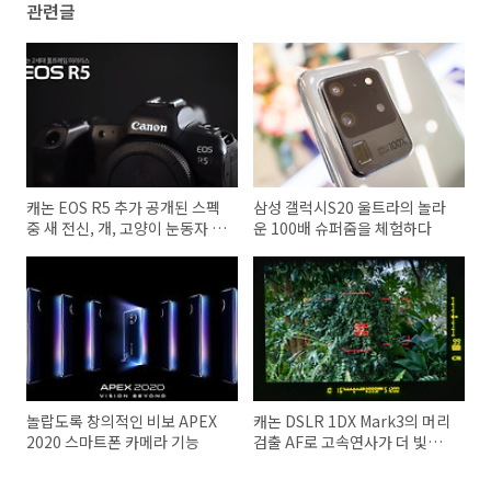
관련글
캐논 EOS R5 추가 공개된 스펙
삼성 갤럭시S20 울트라의 놀라
중 새 전신, 개, 고양이 눈동자 검
운 100배 슈퍼줌을 체험하다
출 AF이 눈길
놀랍도록 창의적인 비보 APEX
캐논 DSLR 1DX Mark3의 머리
2020 스마트폰 카메라 기능
검출 AF로 고속연사가 더 빛이
나다