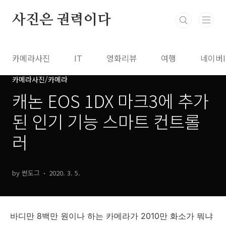
본문 바로가기
사진은 권력이다
카메라사진
IT
영화리뷰
여행
네이버
카메라사진/카메라
캐논 EOS 1DX 마크3에 추가
된 인기 기능 스마트 컨트롤
러
by 썬도그
2020. 3. 5.
바디만 8백만 원이나 하는 카메라가 2010만 화소가 뭐냐